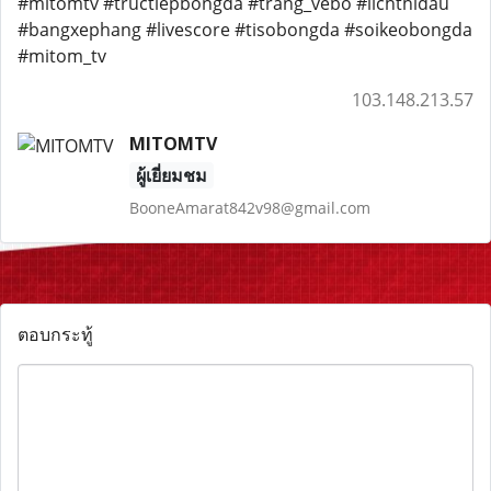
#mitomtv #tructiepbongda #trang_vebo #lichthidau
#bangxephang #livescore #tisobongda #soikeobongda
#mitom_tv
103.148.213.57
MITOMTV
ผู้เยี่ยมชม
BooneAmarat842v98@gmail.com
ตอบกระทู้