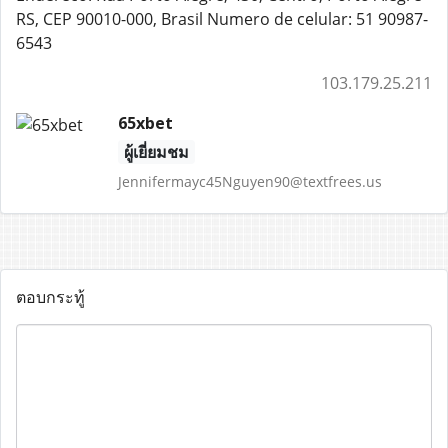
RS, CEP 90010-000, Brasil Numero de celular: 51 90987-
6543
103.179.25.211
65xbet
ผู้เยี่ยมชม
Jennifermayc45Nguyen90@textfrees.us
ตอบกระทู้