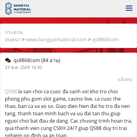
กระดาน
สนทนา
>
www.bangyaimaterial.com
>
qs8868com
qs8868com
(84 อ่าน)
23 พ.ค. 2569 16:42
แจ้งลบ
QS88
la san choi ca cuoc đa sanh voi kho tro choi
phong phu gom slot game, casino live, ca cuoc the
thao, ban ca va xo so. Giao dien hien đai ho tro đa nen
tang, thanh toan minh bach va uu đai tan thu giup
nguoi choi bat đau de dang. Cac chuong trinh hoan tra,
qua thanh vien cung CSKH 24/7 giup QS88 duy tri trai
nghiem on đinh va an toan.