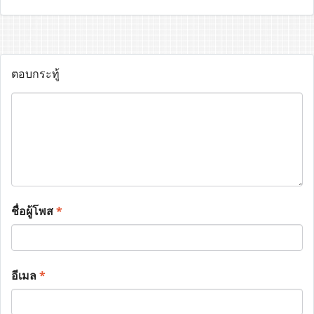
ตอบกระทู้
ชื่อผู้โพส
*
อีเมล
*