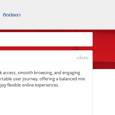
ติดต่อเรา
แจ้งลบ
ck access, smooth browsing, and engaging
rtable user journey, offering a balanced mix
joy flexible online experiences.