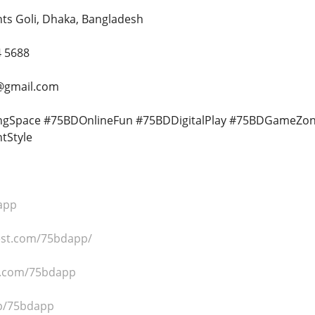
ts Goli, Dhaka, Bangladesh
4 5688
@gmail.com
gSpace #75BDOnlineFun #75BDDigitalPlay #75BDGameZo
tStyle
app
est.com/75bdapp/
r.com/75bdapp
/p/75bdapp