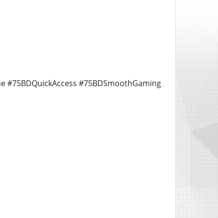
ne #75BDQuickAccess #75BDSmoothGaming