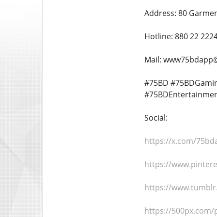
Address: 80 Garmen
Hotline: 880 22 222
Mail: www75bdapp
#75BD #75BDGamin
#75BDEntertainmen
Social:
https://x.com/75bd
https://www.pinter
https://www.tumbl
https://500px.com