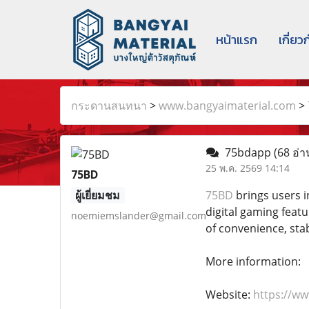
หน้าแรก
เกี่ยว
กระดานสนทนา
>
www.bangyaimaterial.com
>
75bdapp
(68 อ่า
25 พ.ค. 2569 14:14
75BD
ผู้เยี่ยมชม
75BD
brings users 
digital gaming feat
noemiemslander@gmail.com
of convenience, stab
More information:
Website:
https://w