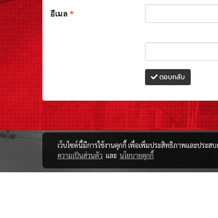
อีเมล
*
ตอบกลับ
เว็บไซต์นี้มีการใช้งานคุกกี้ เพื่อเพิ่มประสิทธิภาพและประส
ความเป็นส่วนตัว
และ
นโยบายคุกกี้