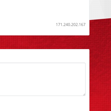
171.240.202.167