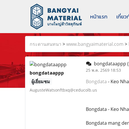
หน้าแรก
เกี่ยว
กระดานสนทนา
>
www.bangyaimaterial.com
>
bongdataappp
25 พ.ค. 2569 18:53
bongdataappp
ผู้เยี่ยมชม
Bongdata
- Keo Nha
AugusteWatsonftbxq@ceducolb.us
Bongdata - Keo Nha 
Bongdata mang den c