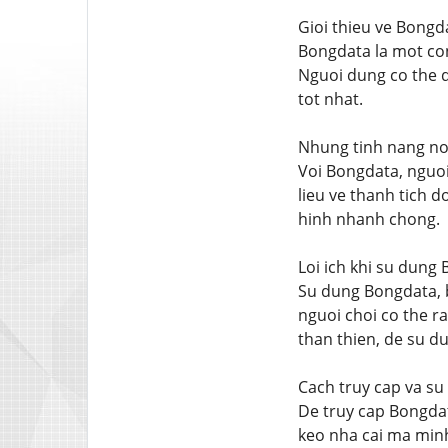
Gioi thieu ve Bongd
Bongdata la mot cong
Nguoi dung co the d
tot nhat.
Nhung tinh nang no
Voi Bongdata, nguoi 
lieu ve thanh tich d
hinh nhanh chong.
Loi ich khi su dung
Su dung Bongdata, b
nguoi choi co the r
than thien, de su d
Cach truy cap va s
De truy cap Bongdat
keo nha cai ma minh