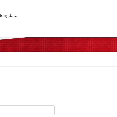
Bongdata