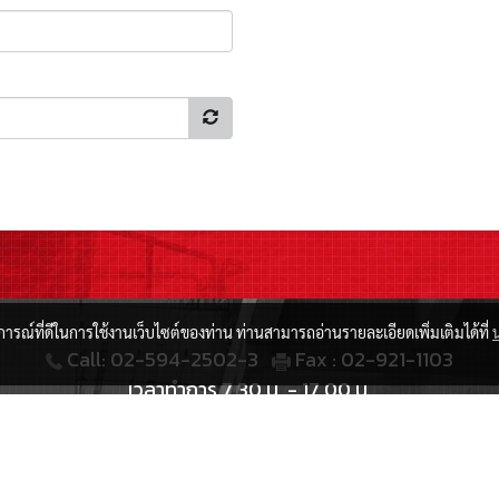
บการณ์ที่ดีในการใช้งานเว็บไซต์ของท่าน ท่านสามารถอ่านรายละเอียดเพิ่มเติมได้ที่
Call: 02-594-2502-3
Fax : 02-921-1103
เวลาทำการ 7.30 น. - 17.00 น.
Email: bangyaimaterial2020@hotmail.com
© Copyright 2017 All Rights Reserved.bangyaimaterial.com