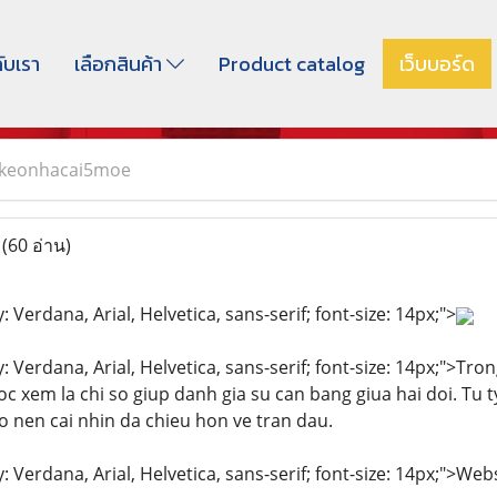
กับเรา
เลือกสินค้า
Product catalog
เว็บบอร์ด
keonhacai5moe
e
(60 อ่าน)
: Verdana, Arial, Helvetica, sans-serif; font-size: 14px;">
y: Verdana, Arial, Helvetica, sans-serif; font-size: 14px;">Tr
 xem la chi so giup danh gia su can bang giua hai doi. Tu t
o nen cai nhin da chieu hon ve tran dau.
y: Verdana, Arial, Helvetica, sans-serif; font-size: 14px;">We