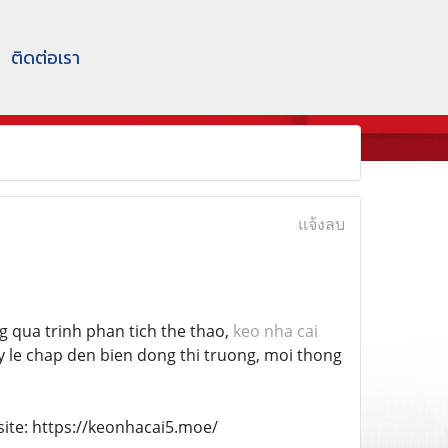
ติดต่อเรา
แจ้งลบ
ong qua trinh phan tich the thao,
keo nha cai
y le chap den bien dong thi truong, moi thong
bsite: https://keonhacai5.moe/