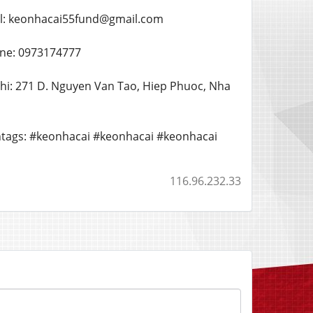
Email: keonhacai55fund@gmail.com
tline: 0973174777
ia chi: 271 D. Nguyen Van Tao, Hiep Phuoc, Nha
Hashtags: #keonhacai #keonhacai #keonhacai
116.96.232.33