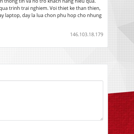
an thong tin va ho tro khach hang hieu qua.
a trinh trai nghiem. Voi thiet ke than thien,
ay laptop, day la lua chon phu hop cho nhung
146.103.18.179