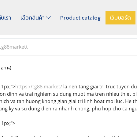
กับเรา
เลือกสินค้า
Product catalog
เว็บบอร์ด
tg88markett
 อ่าน)
11px;">
https://tg88.market/
la nen tang giai tri truc tuyen 
p on dinh va trai nghiem su dung muot ma tren nhieu thiet bi
ich va tan huong khong gian giai tri linh hoat moi luc. He t
 dang ky va su dung dien ra nhanh chong, phu hop cho ca ng
11px;">