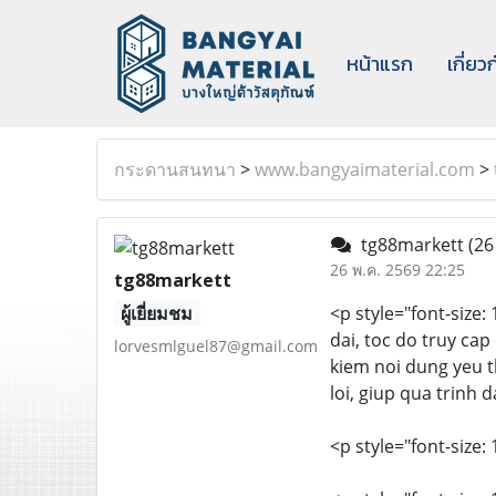
หน้าแรก
เกี่ยว
กระดานสนทนา
>
www.bangyaimaterial.com
>
tg88markett
(26
26 พ.ค. 2569 22:25
tg88markett
ผู้เยี่ยมชม
<p style="font-size: 
dai, toc do truy ca
lorvesmlguel87@gmail.com
kiem noi dung yeu th
loi, giup qua trinh
<p style="font-size: 