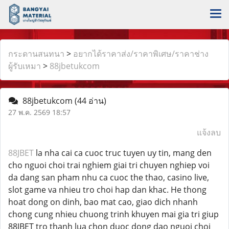
กระดานสนทนา
>
อยากได้ราคาส่ง/ราคาพิเศษ/ราคาช่าง
ผู้รับเหมา
>
88jbetukcom
88jbetukcom
(44 อ่าน)
27 พ.ค. 2569 18:57
แจ้งลบ
88JBET
la nha cai ca cuoc truc tuyen uy tin, mang den
cho nguoi choi trai nghiem giai tri chuyen nghiep voi
da dang san pham nhu ca cuoc the thao, casino live,
slot game va nhieu tro choi hap dan khac. He thong
hoat dong on dinh, bao mat cao, giao dich nhanh
chong cung nhieu chuong trinh khuyen mai gia tri giup
88JBET tro thanh lua chon duoc dong dao nguoi choi