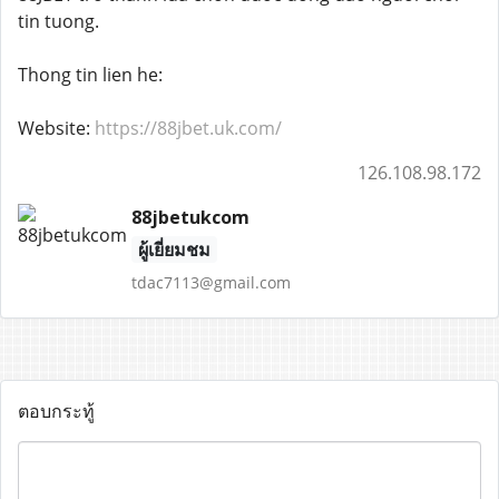
tin tuong.
Thong tin lien he:
Website:
https://88jbet.uk.com/
126.108.98.172
88jbetukcom
ผู้เยี่ยมชม
tdac7113@gmail.com
ตอบกระทู้