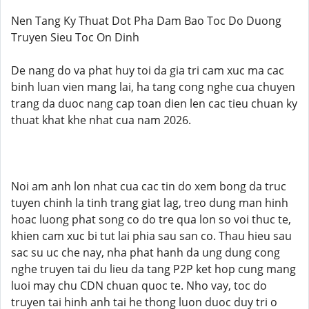
Nen Tang Ky Thuat Dot Pha Dam Bao Toc Do Duong
Truyen Sieu Toc On Dinh
De nang do va phat huy toi da gia tri cam xuc ma cac
binh luan vien mang lai, ha tang cong nghe cua chuyen
trang da duoc nang cap toan dien len cac tieu chuan ky
thuat khat khe nhat cua nam 2026.
Noi am anh lon nhat cua cac tin do xem bong da truc
tuyen chinh la tinh trang giat lag, treo dung man hinh
hoac luong phat song co do tre qua lon so voi thuc te,
khien cam xuc bi tut lai phia sau san co. Thau hieu sau
sac su uc che nay, nha phat hanh da ung dung cong
nghe truyen tai du lieu da tang P2P ket hop cung mang
luoi may chu CDN chuan quoc te. Nho vay, toc do
truyen tai hinh anh tai he thong luon duoc duy tri o