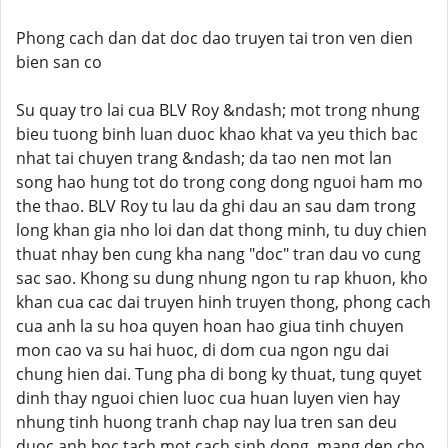
Phong cach dan dat doc dao truyen tai tron ven dien
bien san co
Su quay tro lai cua BLV Roy &ndash; mot trong nhung
bieu tuong binh luan duoc khao khat va yeu thich bac
nhat tai chuyen trang &ndash; da tao nen mot lan
song hao hung tot do trong cong dong nguoi ham mo
the thao. BLV Roy tu lau da ghi dau an sau dam trong
long khan gia nho loi dan dat thong minh, tu duy chien
thuat nhay ben cung kha nang "doc" tran dau vo cung
sac sao. Khong su dung nhung ngon tu rap khuon, kho
khan cua cac dai truyen hinh truyen thong, phong cach
cua anh la su hoa quyen hoan hao giua tinh chuyen
mon cao va su hai huoc, di dom cua ngon ngu dai
chung hien dai. Tung pha di bong ky thuat, tung quyet
dinh thay nguoi chien luoc cua huan luyen vien hay
nhung tinh huong tranh chap nay lua tren san deu
duoc anh boc tach mot cach sinh dong, mang den cho