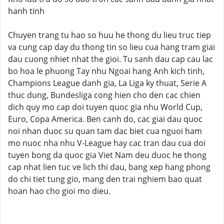
hanh tinh
Chuyen trang tu hao so huu he thong du lieu truc tiep
va cung cap day du thong tin so lieu cua hang tram giai
dau cuong nhiet nhat the gioi. Tu sanh dau cap cau lac
bo hoa le phuong Tay nhu Ngoai hang Anh kich tinh,
Champions League danh gia, La Liga ky thuat, Serie A
thuc dung, Bundesliga cong hien cho den cac chien
dich quy mo cap doi tuyen quoc gia nhu World Cup,
Euro, Copa America. Ben canh do, cac giai dau quoc
noi nhan duoc su quan tam dac biet cua nguoi ham
mo nuoc nha nhu V-League hay cac tran dau cua doi
tuyen bong da quoc gia Viet Nam deu duoc he thong
cap nhat lien tuc ve lich thi dau, bang xep hang phong
do chi tiet tung gio, mang den trai nghiem bao quat
hoan hao cho gioi mo dieu.