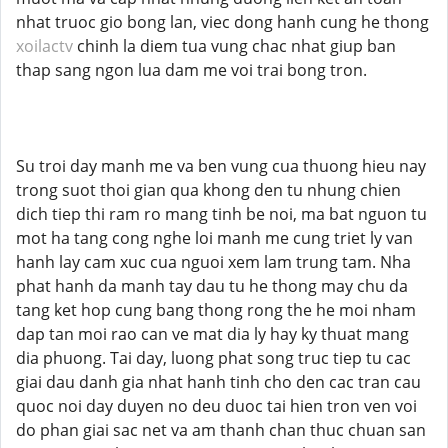
nhat truoc gio bong lan, viec dong hanh cung he thong
xoilactv
chinh la diem tua vung chac nhat giup ban
thap sang ngon lua dam me voi trai bong tron.
Su troi day manh me va ben vung cua thuong hieu nay
trong suot thoi gian qua khong den tu nhung chien
dich tiep thi ram ro mang tinh be noi, ma bat nguon tu
mot ha tang cong nghe loi manh me cung triet ly van
hanh lay cam xuc cua nguoi xem lam trung tam. Nha
phat hanh da manh tay dau tu he thong may chu da
tang ket hop cung bang thong rong the he moi nham
dap tan moi rao can ve mat dia ly hay ky thuat mang
dia phuong. Tai day, luong phat song truc tiep tu cac
giai dau danh gia nhat hanh tinh cho den cac tran cau
quoc noi day duyen no deu duoc tai hien tron ven voi
do phan giai sac net va am thanh chan thuc chuan san