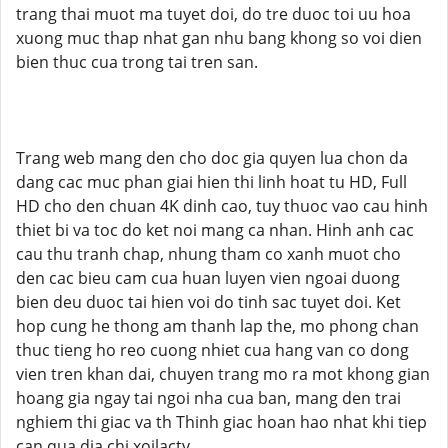
trang thai muot ma tuyet doi, do tre duoc toi uu hoa
xuong muc thap nhat gan nhu bang khong so voi dien
bien thuc cua trong tai tren san.
Trang web mang den cho doc gia quyen lua chon da
dang cac muc phan giai hien thi linh hoat tu HD, Full
HD cho den chuan 4K dinh cao, tuy thuoc vao cau hinh
thiet bi va toc do ket noi mang ca nhan. Hinh anh cac
cau thu tranh chap, nhung tham co xanh muot cho
den cac bieu cam cua huan luyen vien ngoai duong
bien deu duoc tai hien voi do tinh sac tuyet doi. Ket
hop cung he thong am thanh lap the, mo phong chan
thuc tieng ho reo cuong nhiet cua hang van co dong
vien tren khan dai, chuyen trang mo ra mot khong gian
hoang gia ngay tai ngoi nha cua ban, mang den trai
nghiem thi giac va th Thinh giac hoan hao nhat khi tiep
can qua dia chi xoilactv.