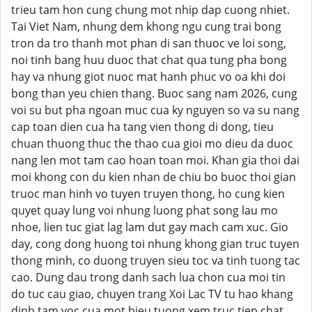
trieu tam hon cung chung mot nhip dap cuong nhiet.
Tai Viet Nam, nhung dem khong ngu cung trai bong
tron da tro thanh mot phan di san thuoc ve loi song,
noi tinh bang huu duoc that chat qua tung pha bong
hay va nhung giot nuoc mat hanh phuc vo oa khi doi
bong than yeu chien thang. Buoc sang nam 2026, cung
voi su but pha ngoan muc cua ky nguyen so va su nang
cap toan dien cua ha tang vien thong di dong, tieu
chuan thuong thuc the thao cua gioi mo dieu da duoc
nang len mot tam cao hoan toan moi. Khan gia thoi dai
moi khong con du kien nhan de chiu bo buoc thoi gian
truoc man hinh vo tuyen truyen thong, ho cung kien
quyet quay lung voi nhung luong phat song lau mo
nhoe, lien tuc giat lag lam dut gay mach cam xuc. Gio
day, cong dong huong toi nhung khong gian truc tuyen
thong minh, co duong truyen sieu toc va tinh tuong tac
cao. Dung dau trong danh sach lua chon cua moi tin
do tuc cau giao, chuyen trang Xoi Lac TV tu hao khang
dinh tam voc cua mot bieu tuong xem truc tiep chat