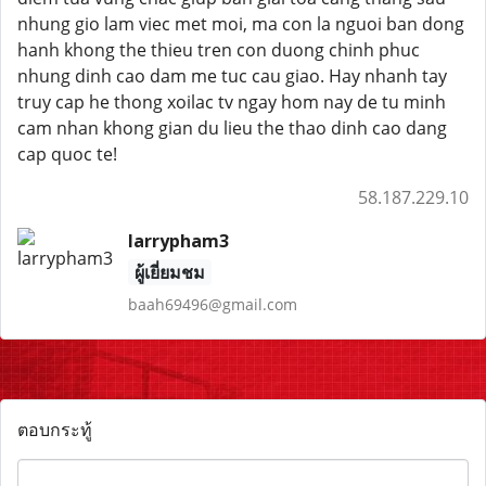
nhung gio lam viec met moi, ma con la nguoi ban dong
hanh khong the thieu tren con duong chinh phuc
nhung dinh cao dam me tuc cau giao. Hay nhanh tay
truy cap he thong xoilac tv ngay hom nay de tu minh
cam nhan khong gian du lieu the thao dinh cao dang
cap quoc te!
58.187.229.10
larrypham3
ผู้เยี่ยมชม
baah69496@gmail.com
ตอบกระทู้