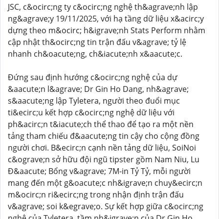
JSC, c&ocirc;ng ty c&ocirc;ng nghệ th&agrave;nh lập
ng&agrave;y 19/11/2025, với hạ tầng dữ liệu x&acirc;y
dựng theo m&ocirc; h&igrave;nh Stats Perform nhằm
cập nhật th&ocirc;ng tin trận đấu v&agrave; tỷ lệ
nhanh ch&oacute;ng, ch&iacute;nh x&aacute;c.
Đứng sau định hướng c&ocirc;ng nghệ của dự
&aacute;n l&agrave; Dr Gin Ho Dang, nh&agrave;
s&aacute;ng lập Tyletera, người theo đuổi mục
ti&ecirc;u kết hợp c&ocirc;ng nghệ dữ liệu với
ph&acirc;n t&iacute;ch thể thao để tạo ra một nền
tảng tham chiếu đ&aacute;ng tin cậy cho cộng đồng
người chơi. B&ecirc;n cạnh nền tảng dữ liệu, SoiNoi
c&ograve;n sở hữu đội ngũ tipster gồm Nam Niu, Lu
Đ&aacute; Bổng v&agrave; 7M-in Tỷ Tỷ, mỗi người
mang đến một g&oacute;c nh&igrave;n chuy&ecirc;n
m&ocirc;n ri&ecirc;ng trong nhận định trận đấu
v&agrave; soi k&egrave;o. Sự kết hợp giữa c&ocirc;ng
nghệ của Tyletera, tầm nh&igrave;n của Dr Gin Ho