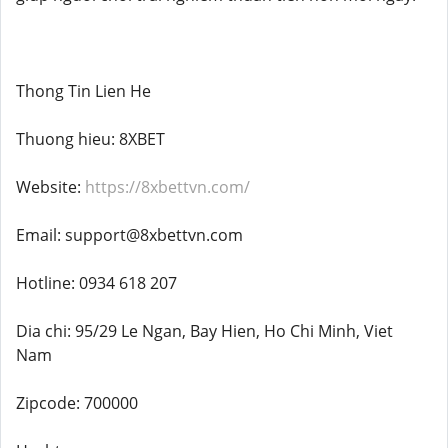
Thong Tin Lien He
Thuong hieu: 8XBET
Website:
https://8xbettvn.com/
Email: support@8xbettvn.com
Hotline: 0934 618 207
Dia chi: 95/29 Le Ngan, Bay Hien, Ho Chi Minh, Viet
Nam
Zipcode: 700000