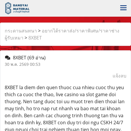
กระดานสนทนา
>
อยากได้ราคาส่ง/ราคาพิเศษ/ราคาช่าง
ผู้รับเหมา
>
8XBET
8XBET
(69 อ่าน)
30 พ.ค. 2569 00:53
แจ้งลบ
8XBET la diem den quen thuoc cua nhieu cuoc thu yeu
thich ca cuoc the thao, live casino va slot game doi
thuong. Nen tang duoc toi uu muot tren dien thoai lan
may tinh, ho tro nap rut nhanh va bao mat tai khoan
on dinh. Ben canh cac chuong trinh thuong tan thu va
hoan tra dinh ky, 8XBET con duy tri doi ngu CSKH 24/7
giup nguoi choi trai nghiem thuan tien hon moi ngay.