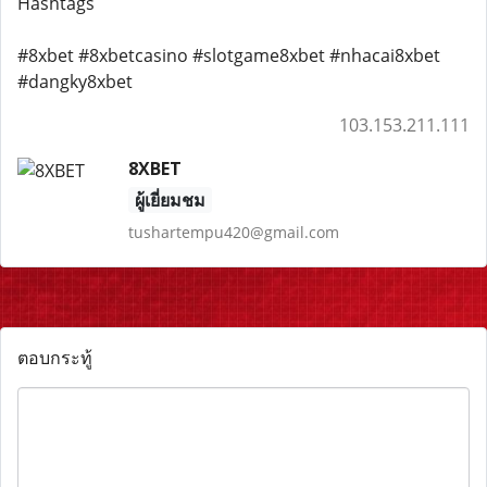
Hashtags
#8xbet #8xbetcasino #slotgame8xbet #nhacai8xbet
#dangky8xbet
103.153.211.111
8XBET
ผู้เยี่ยมชม
tushartempu420@gmail.com
ตอบกระทู้