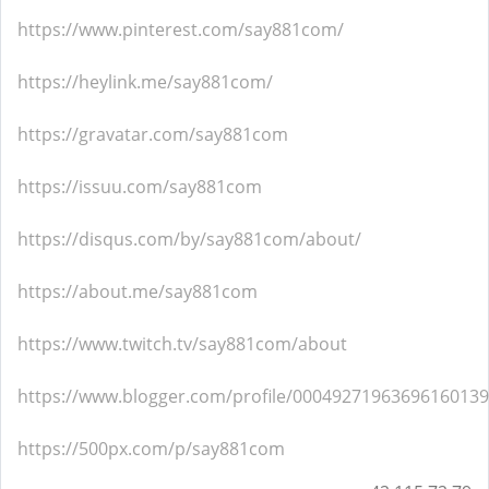
https://www.pinterest.com/say881com/
https://heylink.me/say881com/
https://gravatar.com/say881com
https://issuu.com/say881com
https://disqus.com/by/say881com/about/
https://about.me/say881com
https://www.twitch.tv/say881com/about
https://www.blogger.com/profile/00049271963696160139
https://500px.com/p/say881com