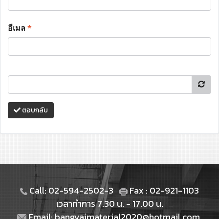
อีเมล
*
ตอบกลับ
Call: 02-594-2502-3
Fax : 02-921-1103
เวลาทำการ 7.30 น. - 17.00 น.
Email: bangyaimaterial2020@hotmail.com