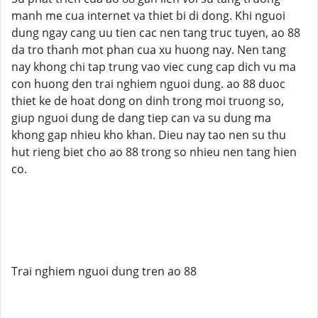
manh me cua internet va thiet bi di dong. Khi nguoi
dung ngay cang uu tien cac nen tang truc tuyen, ao 88
da tro thanh mot phan cua xu huong nay. Nen tang
nay khong chi tap trung vao viec cung cap dich vu ma
con huong den trai nghiem nguoi dung. ao 88 duoc
thiet ke de hoat dong on dinh trong moi truong so,
giup nguoi dung de dang tiep can va su dung ma
khong gap nhieu kho khan. Dieu nay tao nen su thu
hut rieng biet cho ao 88 trong so nhieu nen tang hien
co.
Trai nghiem nguoi dung tren ao 88