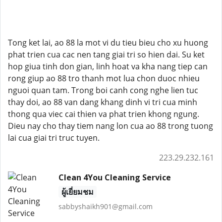
Tong ket lai, ao 88 la mot vi du tieu bieu cho xu huong
phat trien cua cac nen tang giai tri so hien dai. Su ket
hop giua tinh don gian, linh hoat va kha nang tiep can
rong giup ao 88 tro thanh mot lua chon duoc nhieu
nguoi quan tam. Trong boi canh cong nghe lien tuc
thay doi, ao 88 van dang khang dinh vi tri cua minh
thong qua viec cai thien va phat trien khong ngung.
Dieu nay cho thay tiem nang lon cua ao 88 trong tuong
lai cua giai tri truc tuyen.
223.29.232.161
Clean 4You Cleaning Service
ผู้เยี่ยมชม
sabbyshaikh901@gmail.com