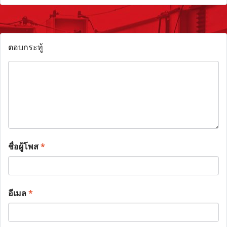
ตอบกระทู้
ชื่อผู้โพส
*
อีเมล
*