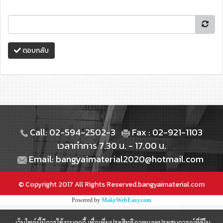
ตอบกลับ
Call: 02-594-2502-3
Fax : 02-921-1103
เวลาทำการ 7.30 น. - 17.00 น.
Email: bangyaimaterial2020@hotmail.com
© Copyright 2017 All Rights Reserved.bangyaimaterial.com
Powered by
MakeWebEasy.com
เว็บไซต์นี้มีการใช้งานคุกกี้ เพื่อเพิ่มประสิทธิภาพและประสบการณ์ที่ดีใน