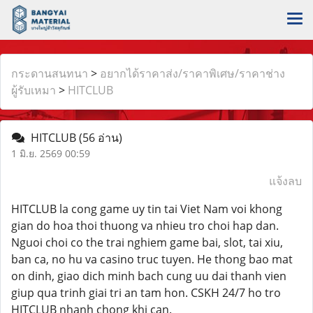
กระดานสนทนา
>
อยากได้ราคาส่ง/ราคาพิเศษ/ราคาช่าง
ผู้รับเหมา
>
HITCLUB
HITCLUB
(56 อ่าน)
1 มิ.ย. 2569 00:59
แจ้งลบ
HITCLUB la cong game uy tin tai Viet Nam voi khong
gian do hoa thoi thuong va nhieu tro choi hap dan.
Nguoi choi co the trai nghiem game bai, slot, tai xiu,
ban ca, no hu va casino truc tuyen. He thong bao mat
on dinh, giao dich minh bach cung uu dai thanh vien
giup qua trinh giai tri an tam hon. CSKH 24/7 ho tro
HITCLUB nhanh chong khi can.