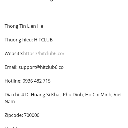
Thong Tin Lien He
Thuong hieu: HITCLUB
Website:
https://hitclub6.co/
Email: support@hitclub6.co
Hotline: 0936 482 715
Dia chi: 4 D. Hoang Si Khai, Phu Dinh, Ho Chi Minh, Viet
Nam
Zipcode: 700000