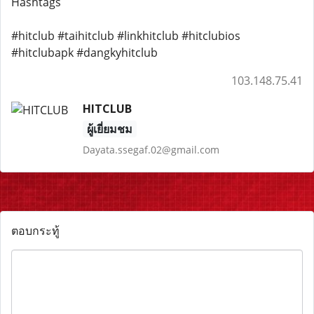
Hashtags
#hitclub #taihitclub #linkhitclub #hitclubios
#hitclubapk #dangkyhitclub
103.148.75.41
HITCLUB
ผู้เยี่ยมชม
Dayata.ssegaf.02@gmail.com
ตอบกระทู้