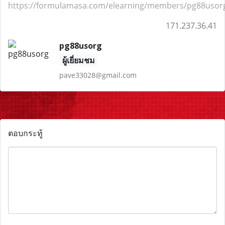
https://formulamasa.com/elearning/members/pg88usor
171.237.36.41
pg88usorg
ผู้เยี่ยมชม
pave33028@gmail.com
ตอบกระทู้