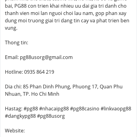
bai, PG88 con trien khai nhieu uu dai gia tri danh cho
thanh vien moi lan nguoi choi lau nam, gop phan xay
dung moi truong giai tri dang tin cay va phat trien ben
vung.
Thong tin:
Email: pg88usorg@gmail.com
Hotline: 0935 864 219
Dia chi: 85 Phan Dinh Phung, Phuong 17, Quan Phu
Nhuan, TP. Ho Chi Minh
Hastag: #pg88 #nhacaipg88 #pg88casino #linkvaopg88
#dangkypg88 #pg88usorg
Website: