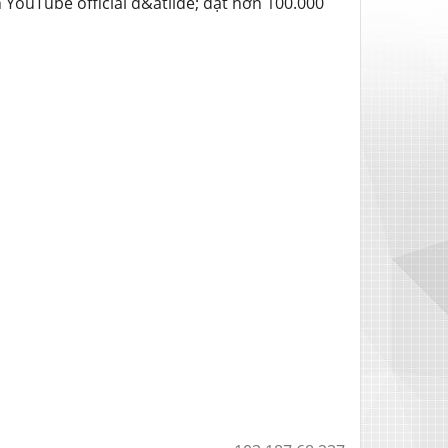
 YouTube official đ&atilde; đạt hơn 100.000