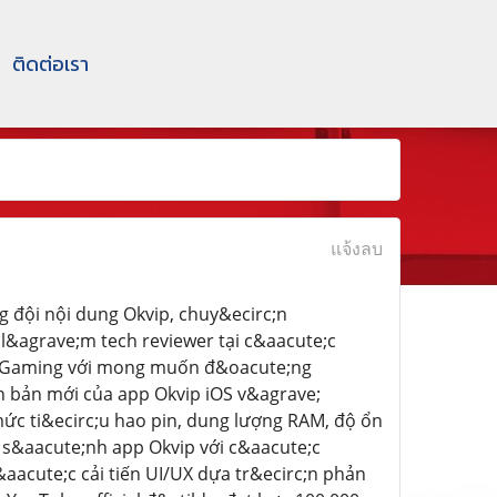
ติดต่อเรา
แจ้งลบ
 đội nội dung Okvip, chuy&ecirc;n
&agrave;m tech reviewer tại c&aacute;c
h iGaming với mong muốn đ&oacute;ng
n bản mới của app Okvip iOS v&agrave;
 mức ti&ecirc;u hao pin, dung lượng RAM, độ ổn
 s&aacute;nh app Okvip với c&aacute;c
acute;c cải tiến UI/UX dựa tr&ecirc;n phản