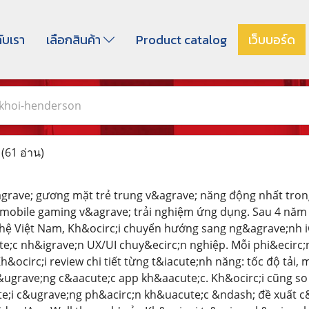
กับเรา
เลือกสินค้า
Product catalog
เว็บบอร์ด
khoi-henderson
n
(61 อ่าน)
grave; gương mặt trẻ trung v&agrave; năng động nhất trong
mobile gaming v&agrave; trải nghiệm ứng dụng. Sau 4 năm l
ghệ Việt Nam, Kh&ocirc;i chuyển hướng sang ng&agrave;n
e;c nh&igrave;n UX/UI chuy&ecirc;n nghiệp. Mỗi phi&ecirc;
&ocirc;i review chi tiết từng t&iacute;nh năng: tốc độ tải,
&ugrave;ng c&aacute;c app kh&aacute;c. Kh&ocirc;i cũng so
;i c&ugrave;ng ph&acirc;n kh&uacute;c &ndash; đề xuất c&a