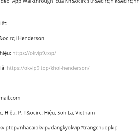
ideo 'App Walkthrough' của Kh&ocirc;i tr&ecirc;n k&ecirc;nh
iết:
h&ocirc;i Henderson
 hiệu:
https://okvip9.top/
iả:
https://okvip9.top/khoi-henderson/
gmail.com
rc; Hiệu, P. T&ocirc; Hiệu, Sơn La, Vietnam
okviptop#nhacaiokvip#dangkyokvip#trangchuopkip