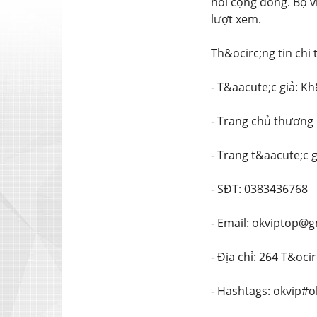
hồi cộng đồng. Bộ v
lượt xem.
Th&ocirc;ng tin chi t
- T&aacute;c giả: K
- Trang chủ thương
- Trang t&aacute;c g
- SĐT: 0383436768
- Email: okviptop@
- Địa chỉ: 264 T&oci
- Hashtags: okvip#