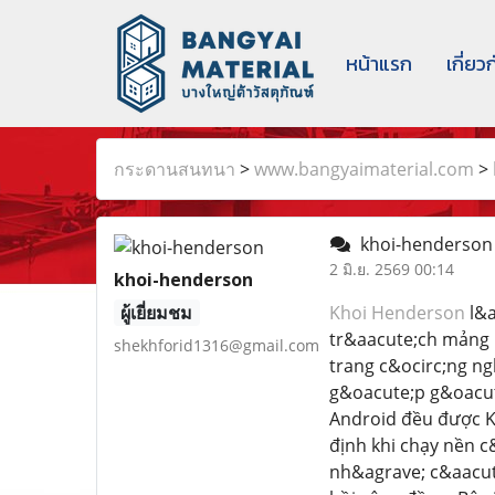
หน้าแรก
เกี่ยว
กระดานสนทนา
>
www.bangyaimaterial.com
>
khoi-henderso
2 มิ.ย. 2569 00:14
khoi-henderson
ผู้เยี่ยมชม
Khoi Henderson
l&a
tr&aacute;ch mảng 
shekhforid1316@gmail.com
trang c&ocirc;ng n
g&oacute;p g&oacut
Android đều được Kh
định khi chạy nền c
nh&agrave; c&aacute