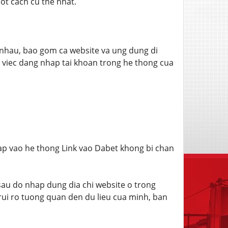
ot cach cu the nhat.
c nhau, bao gom ca website va ung dung di
g viec dang nhap tai khoan trong he thong cua
 cap vao he thong Link vao Dabet khong bi chan
au do nhap dung dia chi website o trong
rui ro tuong quan den du lieu cua minh, ban