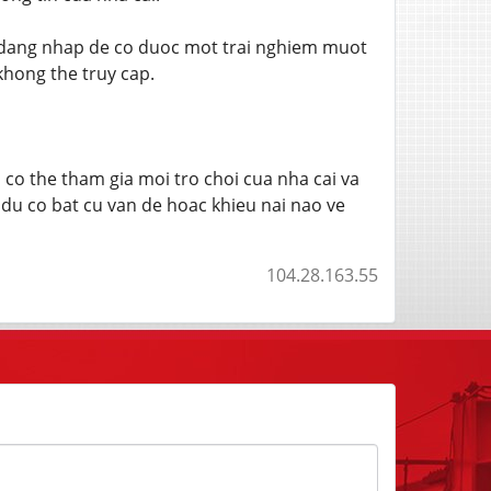
ro dang nhap de co duoc mot trai nghiem muot
khong the truy cap.
o the tham gia moi tro choi cua nha cai va
du co bat cu van de hoac khieu nai nao ve
104.28.163.55