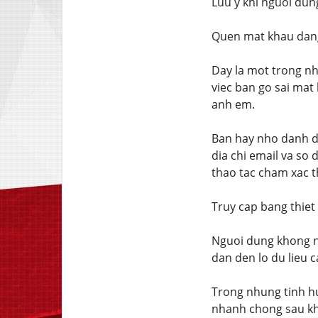
Luu y khi nguoi du
Quen mat khau dan
Day la mot trong nh
viec ban go sai mat
anh em.
Ban hay nho danh d
dia chi email va so
thao tac cham xac t
Truy cap bang thiet
Nguoi dung khong ne
dan den lo du lieu 
Trong nhung tinh hu
nhanh chong sau khi