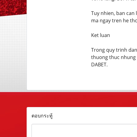
Tuy nhien, ban can 
ma ngay tren he tho
Ket luan
Trong quy trinh dan
thuong thuc nhung u
DABET.
ตอบกระทู้