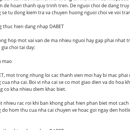
en de hoan thanh quy trinh tren. De nguoi choi de dang tr
g se tu dong kiem tra va chuyen huong nguoi choi ve voi tra
ng thuc hien dang nhap DABET
tong hop mot vai van de ma nhieu nguoi hay gap phai nhat
gia choi tai day:
ia mao
, mot trong nhung loi cac thanh vien moi hay bi mac phai n
 cua nha cai. Boi vi nha cai se co mot giao dien va do hoa 
 co kha nhieu diem khac biet.
 nhieu rac roi khi ban khong phat hien phan biet mot cach k
 do hom thu cua nha cai chuyen ve hoac goi ngay den hotlin