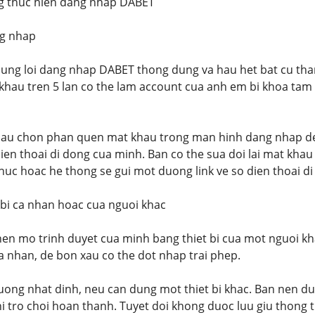
ng thuc hien dang nhap DABET
g nhap
ung loi dang nhap DABET thong dung va hau het bat cu than
 khau tren 5 lan co the lam account cua anh em bi khoa tam t
au chon phan quen mat khau trong man hinh dang nhap de g
 dien thoai di dong cua minh. Ban co the sua doi lai mat kh
huc hoac he thong se gui mot duong link ve so dien thoai di
 bi ca nhan hoac cua nguoi khac
n mo trinh duyet cua minh bang thiet bi cua mot nguoi khac
ca nhan, de bon xau co the dot nhap trai phep.
ong nhat dinh, neu can dung mot thiet bi khac. Ban nen du
 tro choi hoan thanh. Tuyet doi khong duoc luu giu thong