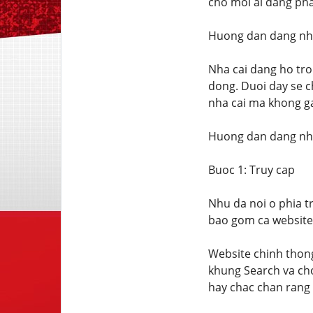
cho moi ai dang ph
Huong dan dang nha
Nha cai dang ho tro
dong. Duoi day se c
nha cai ma khong g
Huong dan dang nha
Buoc 1: Truy cap
Nhu da noi o phia t
bao gom ca website
Website chinh thong
khung Search va cho
hay chac chan rang 