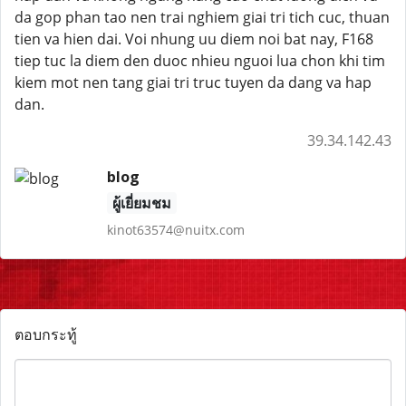
da gop phan tao nen trai nghiem giai tri tich cuc, thuan
tien va hien dai. Voi nhung uu diem noi bat nay, F168
tiep tuc la diem den duoc nhieu nguoi lua chon khi tim
kiem mot nen tang giai tri truc tuyen da dang va hap
dan.
39.34.142.43
blog
ผู้เยี่ยมชม
kinot63574@nuitx.com
ตอบกระทู้