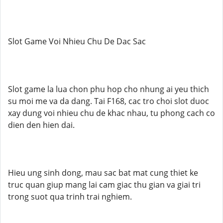
Slot Game Voi Nhieu Chu De Dac Sac
Slot game la lua chon phu hop cho nhung ai yeu thich
su moi me va da dang. Tai F168, cac tro choi slot duoc
xay dung voi nhieu chu de khac nhau, tu phong cach co
dien den hien dai.
Hieu ung sinh dong, mau sac bat mat cung thiet ke
truc quan giup mang lai cam giac thu gian va giai tri
trong suot qua trinh trai nghiem.