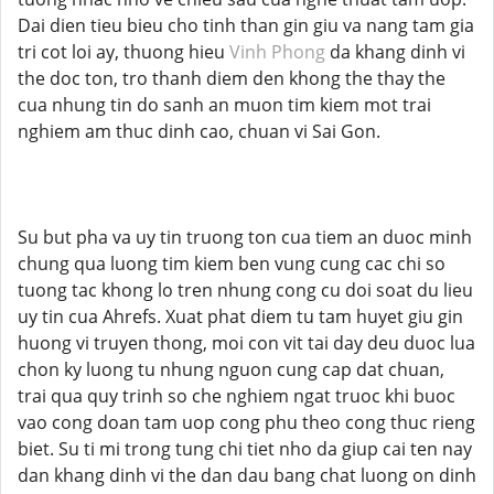
Dai dien tieu bieu cho tinh than gin giu va nang tam gia
tri cot loi ay, thuong hieu
Vinh Phong
da khang dinh vi
the doc ton, tro thanh diem den khong the thay the
cua nhung tin do sanh an muon tim kiem mot trai
nghiem am thuc dinh cao, chuan vi Sai Gon.
Su but pha va uy tin truong ton cua tiem an duoc minh
chung qua luong tim kiem ben vung cung cac chi so
tuong tac khong lo tren nhung cong cu doi soat du lieu
uy tin cua Ahrefs. Xuat phat diem tu tam huyet giu gin
huong vi truyen thong, moi con vit tai day deu duoc lua
chon ky luong tu nhung nguon cung cap dat chuan,
trai qua quy trinh so che nghiem ngat truoc khi buoc
vao cong doan tam uop cong phu theo cong thuc rieng
biet. Su ti mi trong tung chi tiet nho da giup cai ten nay
dan khang dinh vi the dan dau bang chat luong on dinh