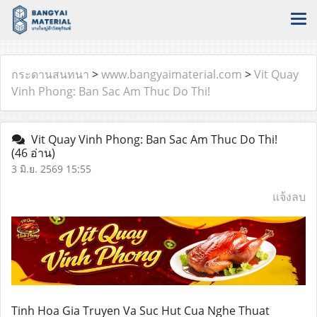
กระดานสนทนา
>
www.bangyaimaterial.com
>
Vit Quay
Vinh Phong: Ban Sac Am Thuc Do Thi!
Vit Quay Vinh Phong: Ban Sac Am Thuc Do Thi!
(46 อ่าน)
3 มิ.ย. 2569 15:55
แจ้งลบ
Tinh Hoa Gia Truyen Va Suc Hut Cua Nghe Thuat