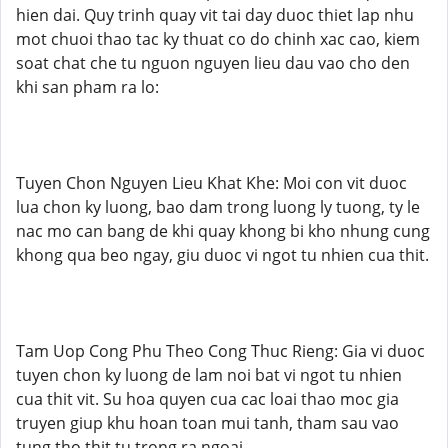
hien dai. Quy trinh quay vit tai day duoc thiet lap nhu
mot chuoi thao tac ky thuat co do chinh xac cao, kiem
soat chat che tu nguon nguyen lieu dau vao cho den
khi san pham ra lo:
Tuyen Chon Nguyen Lieu Khat Khe: Moi con vit duoc
lua chon ky luong, bao dam trong luong ly tuong, ty le
nac mo can bang de khi quay khong bi kho nhung cung
khong qua beo ngay, giu duoc vi ngot tu nhien cua thit.
Tam Uop Cong Phu Theo Cong Thuc Rieng: Gia vi duoc
tuyen chon ky luong de lam noi bat vi ngot tu nhien
cua thit vit. Su hoa quyen cua cac loai thao moc gia
truyen giup khu hoan toan mui tanh, tham sau vao
tung tho thit tu trong ra ngoai.