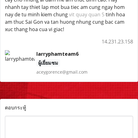
nhanh tay thiet lap mot bua tiec am cung ngay hom
nay de tu minh kiem chung
vit quay quan 5
tinh hoa
am thuc Sai Gon va tan huong nhung cung bac cam
xuc thang hoa cua vi giac!
14.231.23.158
larryphamteam6
ผู้เยี่ยมชม
aceygorence@gmail.com
ตอบกระทู้