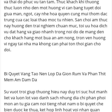
va thai do phuc vu tan tam. Thuc khach khi thuong
thuc luon nho den mot huong vi can bang tuyet doi
giua man, ngot, cay nhe hoa quyen cung mui thom dac
trung cua cac loai thao moc tu nhien. San choi am thuc
nay huong den trai nghiem chuan muc, toi uu hoa dich
vu dat hang va giao nhanh trong noi do de mang den
cho khach hang mot bua an am nong, tron ven huong
vi ngay tai nha ma khong can phai ton thoi gian cho
doi.
Bi Quyet Vang Tao Nen Lop Da Gion Rum Va Phan Thit
Mem Am Dam Da
Su vuot troi giup thuong hieu nay duy tri suc hut manh
liet va luon lot vao danh sach nhung dia chi phan phoi
mon an tu gia cam noi tieng nhat nam o bi quyet che
bien duoc ke thua, ket hop linh hoat voi nhan quan