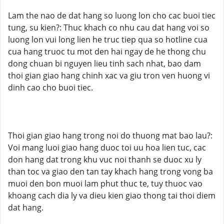
Lam the nao de dat hang so luong lon cho cac buoi tiec
tung, su kien?: Thuc khach co nhu cau dat hang voi so
luong lon vui long lien he truc tiep qua so hotline cua
cua hang truoc tu mot den hai ngay de he thong chu
dong chuan bi nguyen lieu tinh sach nhat, bao dam
thoi gian giao hang chinh xac va giu tron ven huong vi
dinh cao cho buoi tiec.
Thoi gian giao hang trong noi do thuong mat bao lau?:
Voi mang luoi giao hang duoc toi uu hoa lien tuc, cac
don hang dat trong khu vuc noi thanh se duoc xu ly
than toc va giao den tan tay khach hang trong vong ba
muoi den bon muoi lam phut thuc te, tuy thuoc vao
khoang cach dia ly va dieu kien giao thong tai thoi diem
dat hang.