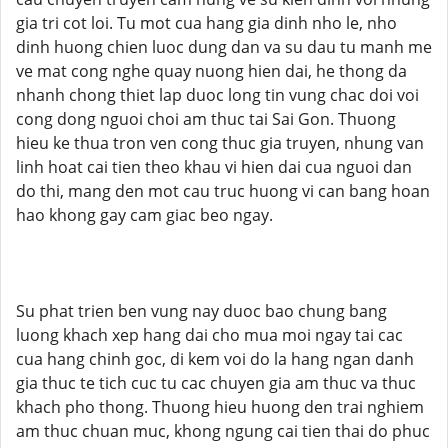
gia tri cot loi. Tu mot cua hang gia dinh nho le, nho
dinh huong chien luoc dung dan va su dau tu manh me
ve mat cong nghe quay nuong hien dai, he thong da
nhanh chong thiet lap duoc long tin vung chac doi voi
cong dong nguoi choi am thuc tai Sai Gon. Thuong
hieu ke thua tron ven cong thuc gia truyen, nhung van
linh hoat cai tien theo khau vi hien dai cua nguoi dan
do thi, mang den mot cau truc huong vi can bang hoan
hao khong gay cam giac beo ngay.
Su phat trien ben vung nay duoc bao chung bang
luong khach xep hang dai cho mua moi ngay tai cac
cua hang chinh goc, di kem voi do la hang ngan danh
gia thuc te tich cuc tu cac chuyen gia am thuc va thuc
khach pho thong. Thuong hieu huong den trai nghiem
am thuc chuan muc, khong ngung cai tien thai do phuc