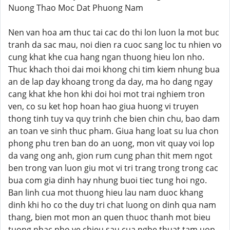
Nuong Thao Moc Dat Phuong Nam
Nen van hoa am thuc tai cac do thi lon luon la mot buc
tranh da sac mau, noi dien ra cuoc sang loc tu nhien vo
cung khat khe cua hang ngan thuong hieu lon nho.
Thuc khach thoi dai moi khong chi tim kiem nhung bua
an de lap day khoang trong da day, ma ho dang ngay
cang khat khe hon khi doi hoi mot trai nghiem tron
ven, co su ket hop hoan hao giua huong vi truyen
thong tinh tuy va quy trinh che bien chin chu, bao dam
an toan ve sinh thuc pham. Giua hang loat su lua chon
phong phu tren ban do an uong, mon vit quay voi lop
da vang ong anh, gion rum cung phan thit mem ngot
ben trong van luon giu mot vi tri trang trong trong cac
bua com gia dinh hay nhung buoi tiec tung hoi ngo.
Ban linh cua mot thuong hieu lau nam duoc khang
dinh khi ho co the duy tri chat luong on dinh qua nam
thang, bien mot mon an quen thuoc thanh mot bieu
tuong nhac nho ve chieu sau cua nghe thuat tam uop.