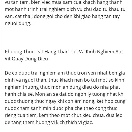
vu tan tam, bien viec mua sam cua khach hang thanh
mot hanh trinh trai nghiem dich vu chu dao tu khau tu
van, cat thai, dong goi cho den khi giao hang tan tay
nguoi dung.
Phuong Thuc Dat Hang Than Toc Va Kinh Nghiem An
Vit Quay Dung Dieu
De co duoc trai nghiem am thuc tron ven nhat ben gia
dinh va nguoi than, thuc khach nen bo tui mot so kinh
nghiem thuong thuc mon an dung dieu do nha phat
hanh chia se. Mon an se dat do ngon ly tuong nhat khi
duoc thuong thuc ngay khi con am nong, ket hop cung
nuoc cham sanh min duoc pha che theo cong thuc
rieng cua tiem, kem theo mot chut kieu chua, dua leo
de tang them huong vi kich thich vi giac.