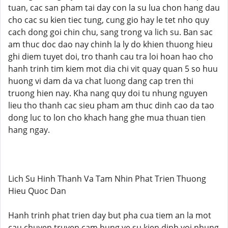
tuan, cac san pham tai day con la su lua chon hang dau
cho cac su kien tiec tung, cung gio hay le tet nho quy
cach dong goi chin chu, sang trong va lich su. Ban sac
am thuc doc dao nay chinh la ly do khien thuong hieu
ghi diem tuyet doi, tro thanh cau tra loi hoan hao cho
hanh trinh tim kiem mot dia chi vit quay quan 5 so huu
huong vi dam da va chat luong dang cap tren thi
truong hien nay. Kha nang quy doi tu nhung nguyen
lieu tho thanh cac sieu pham am thuc dinh cao da tao
dong luc to lon cho khach hang ghe mua thuan tien
hang ngay.
Lich Su Hinh Thanh Va Tam Nhin Phat Trien Thuong
Hieu Quoc Dan
Hanh trinh phat trien day but pha cua tiem an la mot
cau chuyen truyen cam hung ve su kien dinh voi nhung