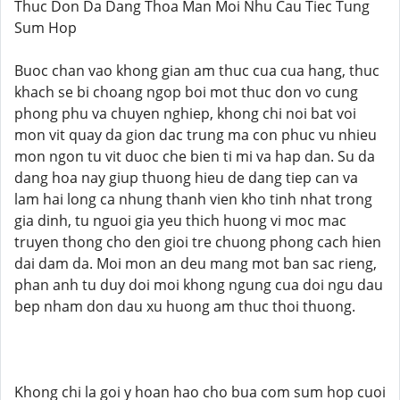
Thuc Don Da Dang Thoa Man Moi Nhu Cau Tiec Tung
Sum Hop
Buoc chan vao khong gian am thuc cua cua hang, thuc
khach se bi choang ngop boi mot thuc don vo cung
phong phu va chuyen nghiep, khong chi noi bat voi
mon vit quay da gion dac trung ma con phuc vu nhieu
mon ngon tu vit duoc che bien ti mi va hap dan. Su da
dang hoa nay giup thuong hieu de dang tiep can va
lam hai long ca nhung thanh vien kho tinh nhat trong
gia dinh, tu nguoi gia yeu thich huong vi moc mac
truyen thong cho den gioi tre chuong phong cach hien
dai dam da. Moi mon an deu mang mot ban sac rieng,
phan anh tu duy doi moi khong ngung cua doi ngu dau
bep nham don dau xu huong am thuc thoi thuong.
Khong chi la goi y hoan hao cho bua com sum hop cuoi