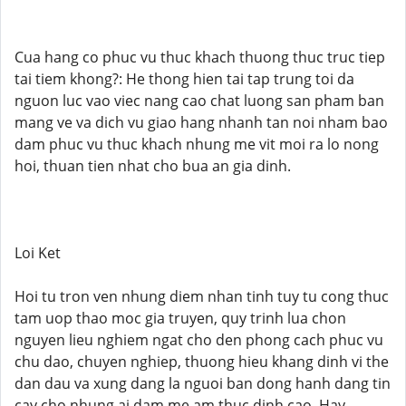
Cua hang co phuc vu thuc khach thuong thuc truc tiep
tai tiem khong?: He thong hien tai tap trung toi da
nguon luc vao viec nang cao chat luong san pham ban
mang ve va dich vu giao hang nhanh tan noi nham bao
dam phuc vu thuc khach nhung me vit moi ra lo nong
hoi, thuan tien nhat cho bua an gia dinh.
Loi Ket
Hoi tu tron ven nhung diem nhan tinh tuy tu cong thuc
tam uop thao moc gia truyen, quy trinh lua chon
nguyen lieu nghiem ngat cho den phong cach phuc vu
chu dao, chuyen nghiep, thuong hieu khang dinh vi the
dan dau va xung dang la nguoi ban dong hanh dang tin
cay cho nhung ai dam me am thuc dinh cao. Hay