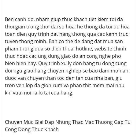
Ben canh do, nham giup thuc khach tiet kiem toi da
thoi gian trong thoi dai so hoa, he thong da toi uu hoa
toan dien quy trinh dat hang thong qua cac kenh truc
tuyen thong minh. Ban co the de dang dat mua san
pham thong qua so dien thoai hotline, website chinh
thuc hoac cac ung dung giao do an cong nghe pho
bien hien nay. Quy trinh xu ly don hang tu dong cung
doi ngu giao hang chuyen nghiep se bao dam mon an
duoc van chuyen than toc den tan cua nha ban, giu
tron ven lop da gion rum va phan thit mem mai nhu
khi vua moi ra lo tai cua hang.
Chuyen Muc Giai Dap Nhung Thac Mac Thuong Gap Tu
Cong Dong Thuc Khach