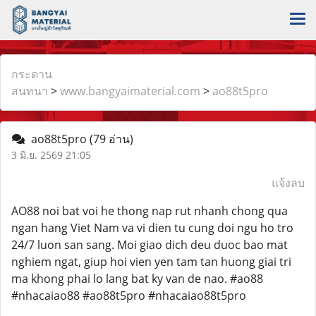
กระดาน
สนทนา
>
www.bangyaimaterial.com
>
ao88t5pro
ao88t5pro
(79 อ่าน)
3 มิ.ย. 2569 21:05
แจ้งลบ
AO88 noi bat voi he thong nap rut nhanh chong qua
ngan hang Viet Nam va vi dien tu cung doi ngu ho tro
24/7 luon san sang. Moi giao dich deu duoc bao mat
nghiem ngat, giup hoi vien yen tam tan huong giai tri
ma khong phai lo lang bat ky van de nao. #ao88
#nhacaiao88 #ao88t5pro #nhacaiao88t5pro