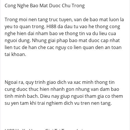
Cong Nghe Bao Mat Duoc Chu Trong
Trong moi nen tang truc tuyen, van de bao mat luon la
yeu to quan trong. HI88 da dau tu vao he thong cong
nghe hien dai nham bao ve thong tin va du lieu cua
nguoi dung. Nhung giai phap bao mat duoc cap nhat
lien tuc de han che cac nguy co lien quan den an toan
tai khoan.
Ngoai ra, quy trinh giao dich va xac minh thong tin
cung duoc thuc hien nhanh gon nhung van dam bao
tinh minh bach. Dieu nay giup nguoi tham gia co them
su yen tam khi trai nghiem dich vu tren nen tang.