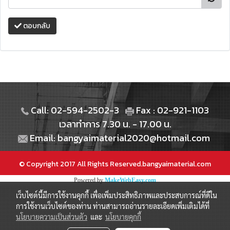
ตอบกลับ
Call: 02-594-2502-3
Fax : 02-921-1103
เวลาทำการ 7.30 น. - 17.00 น.
Email: bangyaimaterial2020@hotmail.com
© Copyright 2017 All Rights Reserved.bangyaimaterial.com
Powered by
MakeWebEasy.com
เว็บไซต์นี้มีการใช้งานคุกกี้ เพื่อเพิ่มประสิทธิภาพและประสบการณ์ที่ดีใน
การใช้งานเว็บไซต์ของท่าน ท่านสามารถอ่านรายละเอียดเพิ่มเติมได้ที่
นโยบายความเป็นส่วนตัว
และ
นโยบายคุกกี้