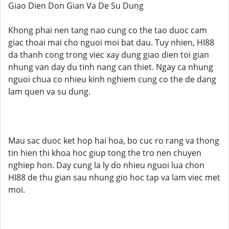
Giao Dien Don Gian Va De Su Dung
Khong phai nen tang nao cung co the tao duoc cam
giac thoai mai cho nguoi moi bat dau. Tuy nhien, HI88
da thanh cong trong viec xay dung giao dien toi gian
nhung van day du tinh nang can thiet. Ngay ca nhung
nguoi chua co nhieu kinh nghiem cung co the de dang
lam quen va su dung.
Mau sac duoc ket hop hai hoa, bo cuc ro rang va thong
tin hien thi khoa hoc giup tong the tro nen chuyen
nghiep hon. Day cung la ly do nhieu nguoi lua chon
HI88 de thu gian sau nhung gio hoc tap va lam viec met
moi.