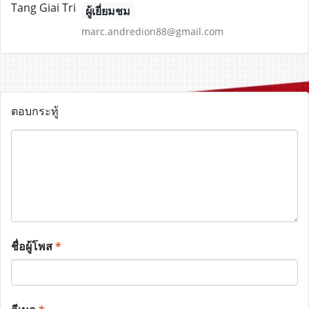
ผู้เยี่ยมชม
marc.andredion88@gmail.com
ตอบกระทู้
ชื่อผู้โพส
*