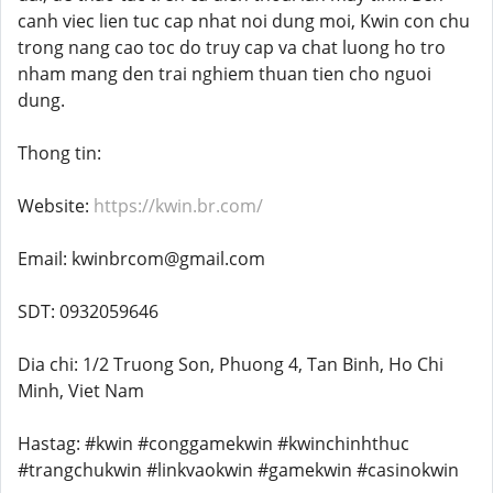
canh viec lien tuc cap nhat noi dung moi, Kwin con chu
trong nang cao toc do truy cap va chat luong ho tro
nham mang den trai nghiem thuan tien cho nguoi
dung.
Thong tin:
Website:
https://kwin.br.com/
Email: kwinbrcom@gmail.com
SDT: 0932059646
Dia chi: 1/2 Truong Son, Phuong 4, Tan Binh, Ho Chi
Minh, Viet Nam
Hastag: #kwin #conggamekwin #kwinchinhthuc
#trangchukwin #linkvaokwin #gamekwin #casinokwin