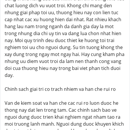
chat luong dich vu vuot troi. Khong chi mang den
nhung giai phap toi uu, thuong hieu nay con lien tuc
cap nhat cac xu huong hien dai nhat. Rat nhieu khach
hang lau nam trong nganh da danh gia day la mot
trong nhung dia chi uy tin va dang lua chon nhat hien
nay. Moi quy trinh deu duoc thiet ke huong toi trai
nghiem toi uu cho nguoi dung. Su tin tuong khong the
xay dung trong ngay mot ngay hai. Hay cung kham pha
nhung uu diem vuot troi da lam nen thanh cong vang
doi cua thuong hieu nay trong bai viet phan tich duoi
day.
Chinh sach giai tri co trach nhiem va han che rui ro
Van de kiem soat va han che cac rui ro luon duoc he
thong nay dat len trong tam. Cac chinh sach bao ve
nguoi dung duoc trien khai nghiem ngat nham tao ra
moi truong lanh manh. Nguoi dung duoc khuyen khich