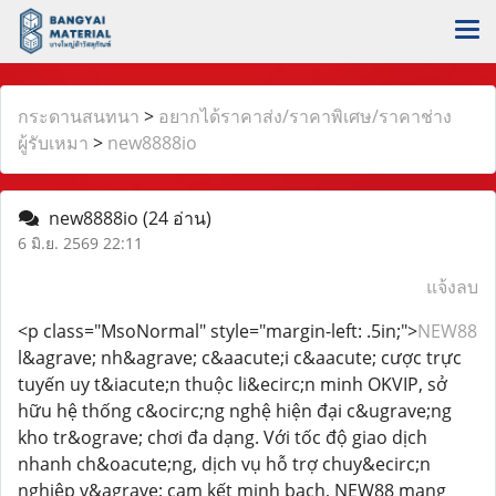
กระดานสนทนา
>
อยากได้ราคาส่ง/ราคาพิเศษ/ราคาช่าง
ผู้รับเหมา
>
new8888io
new8888io
(24 อ่าน)
6 มิ.ย. 2569 22:11
แจ้งลบ
<p class="MsoNormal" style="margin-left: .5in;">
NEW88
l&agrave; nh&agrave; c&aacute;i c&aacute; cược trực
tuyến uy t&iacute;n thuộc li&ecirc;n minh OKVIP, sở
hữu hệ thống c&ocirc;ng nghệ hiện đại c&ugrave;ng
kho tr&ograve; chơi đa dạng. Với tốc độ giao dịch
nhanh ch&oacute;ng, dịch vụ hỗ trợ chuy&ecirc;n
nghiệp v&agrave; cam kết minh bạch, NEW88 mang