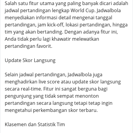
Salah satu fitur utama yang paling banyak dicari adalah
jadwal pertandingan lengkap World Cup. Jadwalbola
menyediakan informasi detail mengenai tanggal
pertandingan, jam kick-off, lokasi pertandingan, hingga
tim yang akan bertanding. Dengan adanya fitur ini,
Anda tidak perlu lagi khawatir melewatkan
pertandingan favorit.
Update Skor Langsung
Selain jadwal pertandingan, Jadwalbola juga
menghadirkan live score atau update skor langsung
secara real-time. Fitur ini sangat berguna bagi
pengunjung yang tidak sempat menonton
pertandingan secara langsung tetapi tetap ingin
mengetahui perkembangan skor terbaru.
Klasemen dan Statistik Tim