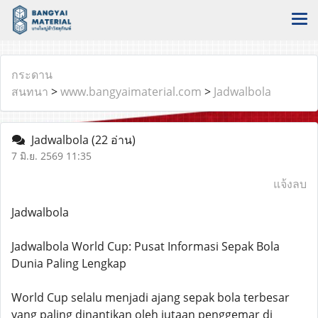
กระดาน
สนทนา
>
www.bangyaimaterial.com
>
Jadwalbola
Jadwalbola
(22 อ่าน)
7 มิ.ย. 2569 11:35
แจ้งลบ
Jadwalbola
Jadwalbola World Cup: Pusat Informasi Sepak Bola
Dunia Paling Lengkap
World Cup selalu menjadi ajang sepak bola terbesar
yang paling dinantikan oleh jutaan penggemar di