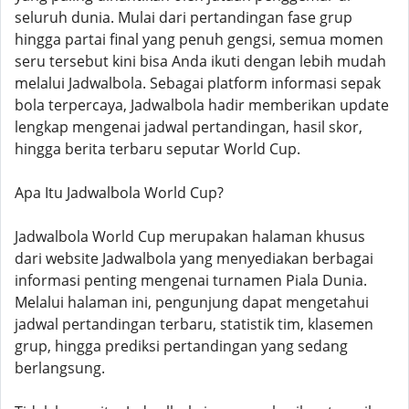
seluruh dunia. Mulai dari pertandingan fase grup
hingga partai final yang penuh gengsi, semua momen
seru tersebut kini bisa Anda ikuti dengan lebih mudah
melalui Jadwalbola. Sebagai platform informasi sepak
bola terpercaya, Jadwalbola hadir memberikan update
lengkap mengenai jadwal pertandingan, hasil skor,
hingga berita terbaru seputar World Cup.
Apa Itu Jadwalbola World Cup?
Jadwalbola World Cup merupakan halaman khusus
dari website Jadwalbola yang menyediakan berbagai
informasi penting mengenai turnamen Piala Dunia.
Melalui halaman ini, pengunjung dapat mengetahui
jadwal pertandingan terbaru, statistik tim, klasemen
grup, hingga prediksi pertandingan yang sedang
berlangsung.