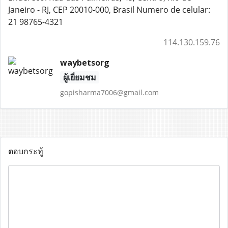
Janeiro - RJ, CEP 20010-000, Brasil Numero de celular:
21 98765-4321
114.130.159.76
waybetsorg
ผู้เยี่ยมชม
gopisharma7006@gmail.com
ตอบกระทู้