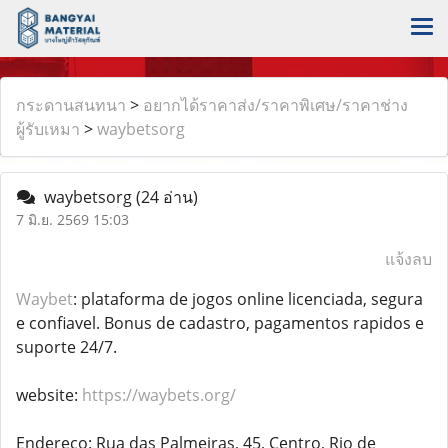
กระดานสนทนา
>
อยากได้ราคาส่ง/ราคาพิเศษ/ราคาช่าง
ผู้รับเหมา
>
waybetsorg
waybetsorg
(24 อ่าน)
7 มิ.ย. 2569 15:03
แจ้งลบ
Waybet
: plataforma de jogos online licenciada, segura
e confiavel. Bonus de cadastro, pagamentos rapidos e
suporte 24/7.
website:
https://waybets.org/
Endereco: Rua das Palmeiras, 45, Centro, Rio de