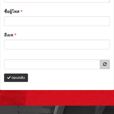
ชื่อผู้โพส
*
อีเมล
*
ตอบกลับ