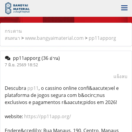
กระดาน
สนทนา
>
www.bangyaimaterial.com
>
pp11apporg
pp11apporg
(36 อ่าน)
7 มิ.ย. 2569 18:52
แจ้งลบ
Descubra
pp11
, o cassino online confi&aacute;vel e
plataforma de jogos segura com b&ocirc;nus
exclusivos e pagamentos r&aacute;pidos em 2026!
website:
https://pp11app.org/
Endere&ccedil;o: Rua Manaus, 190, Centro, Manaus