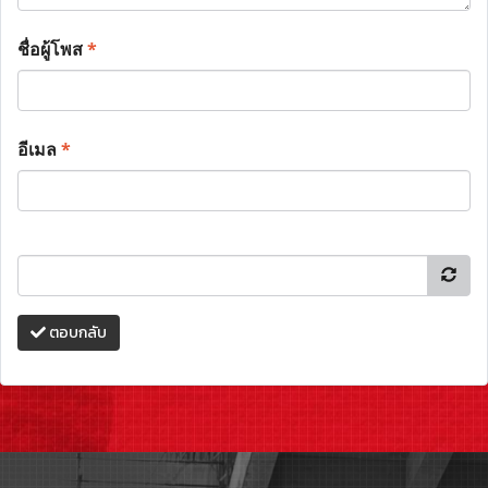
ชื่อผู้โพส
*
อีเมล
*
ตอบกลับ