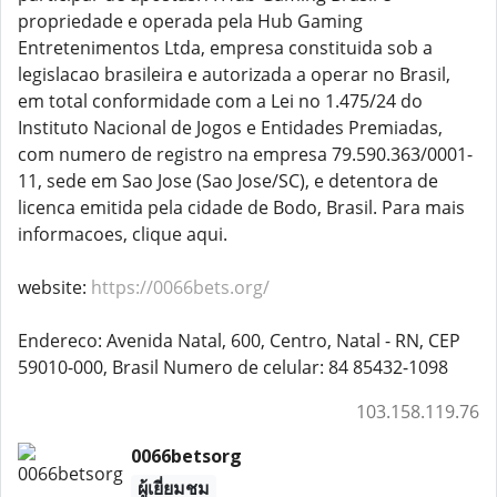
propriedade e operada pela Hub Gaming
Entretenimentos Ltda, empresa constituida sob a
legislacao brasileira e autorizada a operar no Brasil,
em total conformidade com a Lei no 1.475/24 do
Instituto Nacional de Jogos e Entidades Premiadas,
com numero de registro na empresa 79.590.363/0001-
11, sede em Sao Jose (Sao Jose/SC), e detentora de
licenca emitida pela cidade de Bodo, Brasil. Para mais
informacoes, clique aqui.
website:
https://0066bets.org/
Endereco: Avenida Natal, 600, Centro, Natal - RN, CEP
59010-000, Brasil Numero de celular: 84 85432-1098
103.158.119.76
0066betsorg
ผู้เยี่ยมชม