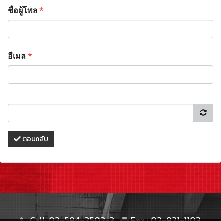
ชื่อผู้โพส
*
อีเมล
*
ตอบกลับ
Call: 02-594-2502-3
Fax : 02-921-1103