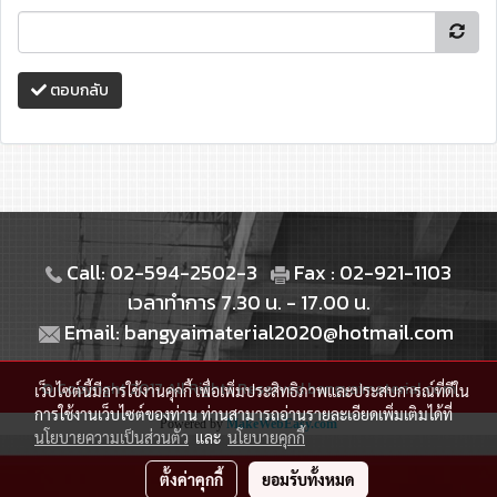
ตอบกลับ
Call: 02-594-2502-3
Fax : 02-921-1103
เวลาทำการ 7.30 น. - 17.00 น.
Email: bangyaimaterial2020@hotmail.com
© Copyright 2017 All Rights Reserved.bangyaimaterial.com
เว็บไซต์นี้มีการใช้งานคุกกี้ เพื่อเพิ่มประสิทธิภาพและประสบการณ์ที่ดีใน
การใช้งานเว็บไซต์ของท่าน ท่านสามารถอ่านรายละเอียดเพิ่มเติมได้ที่
Powered by
MakeWebEasy.com
นโยบายความเป็นส่วนตัว
และ
นโยบายคุกกี้
ตั้งค่าคุกกี้
ยอมรับทั้งหมด