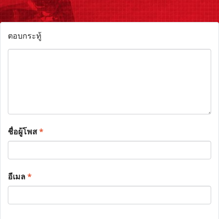
ตอบกระทู้
ชื่อผู้โพส
*
อีเมล
*