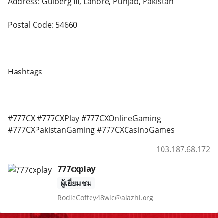
Address: Gulberg III, Lahore, Punjab, Pakistan
Postal Code: 54660
Hashtags
#777CX #777CXPlay #777CXOnlineGaming
#777CXPakistanGaming #777CXCasinoGames
103.187.68.172
777cxplay
ผู้เยี่ยมชม
RodieCoffey48wlc@alazhi.org