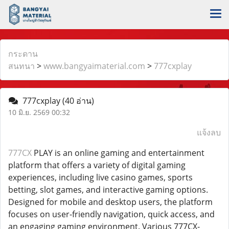
กระดาน
สนทนา
>
www.bangyaimaterial.com
>
777cxplay
777cxplay
(40 อ่าน)
10 มิ.ย. 2569 00:32
แจ้งลบ
777CX
PLAY is an online gaming and entertainment
platform that offers a variety of digital gaming
experiences, including live casino games, sports
betting, slot games, and interactive gaming options.
Designed for mobile and desktop users, the platform
focuses on user-friendly navigation, quick access, and
an engaging gaming environment. Various 777CX-