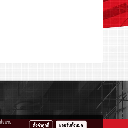
นโยบาย
ตั้งค่าคุกกี้
ยอมรับทั้งหมด