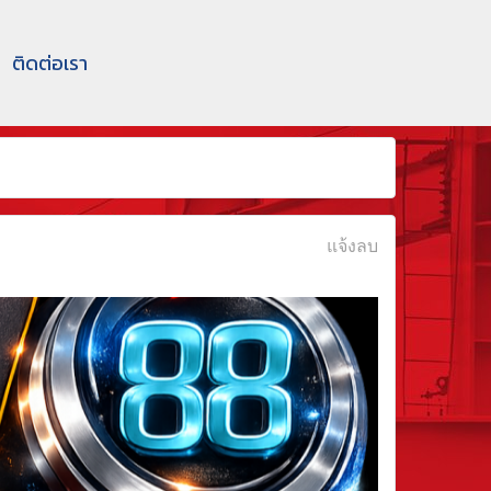
ติดต่อเรา
แจ้งลบ