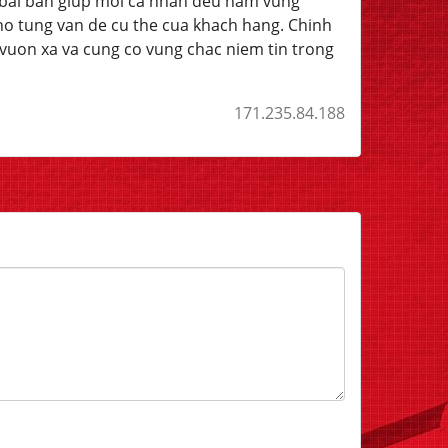
o bai ban giup moi ca nhan deu nam vung
ho tung van de cu the cua khach hang. Chinh
 vuon xa va cung co vung chac niem tin trong
171.235.84.188