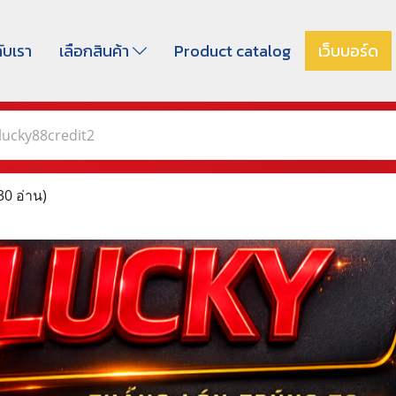
กับเรา
เลือกสินค้า
Product catalog
เว็บบอร์ด
lucky88credit2
30 อ่าน)