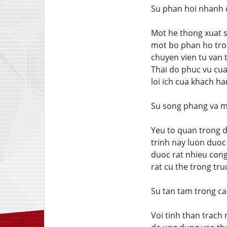
Su phan hoi nhanh 
Mot he thong xuat 
mot bo phan ho tro 
chuyen vien tu van 
Thai do phuc vu cua
loi ich cua khach ha
Su song phang va m
Yeu to quan trong d
trinh nay luon duoc
duoc rat nhieu cong
rat cu the trong tr
Su tan tam trong ca
Voi tinh than trach