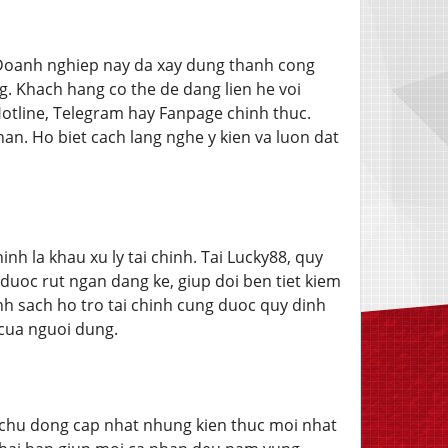
 Doanh nghiep nay da xay dung thanh cong
g. Khach hang co the de dang lien he voi
Hotline, Telegram hay Fanpage chinh thuc.
an. Ho biet cach lang nghe y kien va luon dat
 la khau xu ly tai chinh. Tai Lucky88, quy
duoc rut ngan dang ke, giup doi ben tiet kiem
nh sach ho tro tai chinh cung duoc quy dinh
 cua nguoi dung.
n chu dong cap nhat nhung kien thuc moi nhat