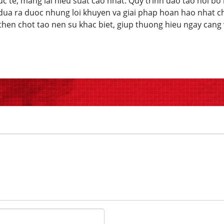
c te, mang lai hieu suat cao nhat. Quy trinh dao tao noi b
ua ra duoc nhung loi khuyen va giai phap hoan hao nhat c
 then chot tao nen su khac biet, giup thuong hieu ngay cang