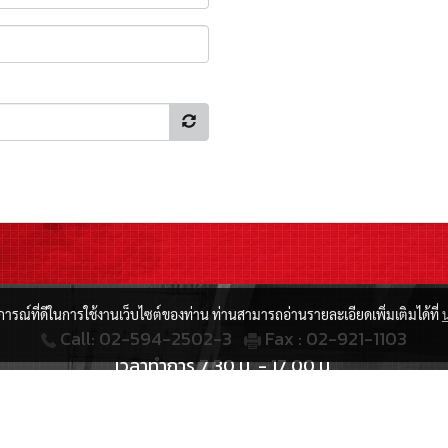
บการณ์ที่ดีในการใช้งานเว็บไซต์ของท่าน ท่านสามารถอ่านรายละเอียดเพิ่มเติมได้ที่
Call: 02-594-2502-3
Fax : 02-921-1103
เวลาทำการ 7.30 น. - 17.00 น.
Email: bangyaimaterial2020@hotmail.com
© Copyright 2017 All Rights Reserved.bangyaimaterial.com