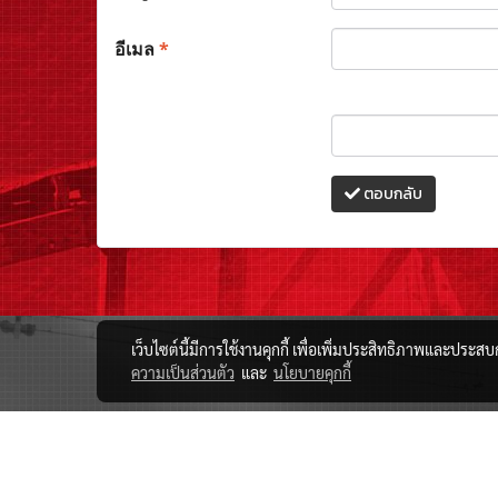
อีเมล
*
ตอบกลับ
เว็บไซต์นี้มีการใช้งานคุกกี้ เพื่อเพิ่มประสิทธิภาพและประส
ความเป็นส่วนตัว
และ
นโยบายคุกกี้