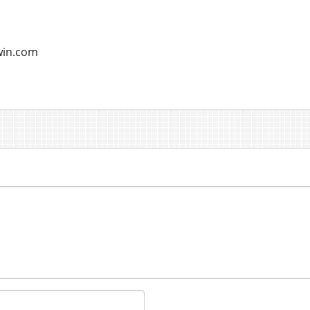
win.com