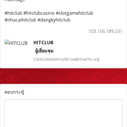
#hitclub #hitclubcasino #slotgamehitclub
#nhacaihitclub #dangkyhitclub
103.156.189.231
HITCLUB
ผู้เยี่ยมชม
CateCastleberry3e1ua@zharhs.org
ตอบกระทู้