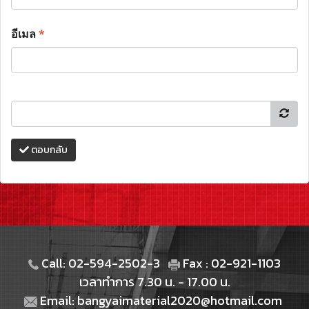
อีเมล
*
ตอบกลับ
Call: 02-594-2502-3
Fax : 02-921-1103
เวลาทำการ 7.30 น. - 17.00 น.
Email: bangyaimaterial2020@hotmail.com