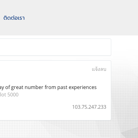
ติดต่อเรา
แจ้งลบ
y way of great number from past experiences
lot 5000
103.75.247.233