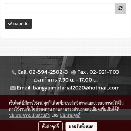
ตอบกลับ
Call: 02-594-2502-3
Fax : 02-921-1103
เวลาทำการ 7.30 น. - 17.00 น.
Email: bangyaimaterial2020@hotmail.com
© Copyright 2017 All Rights Reserved.bangyaimaterial.com
เว็บไซต์นี้มีการใช้งานคุกกี้ เพื่อเพิ่มประสิทธิภาพและประสบการณ์ที่ดีใน
การใช้งานเว็บไซต์ของท่าน ท่านสามารถอ่านรายละเอียดเพิ่มเติมได้ที่
Powered by
MakeWebEasy.com
นโยบายความเป็นส่วนตัว
และ
นโยบายคุกกี้
ตั้งค่าคุกกี้
ยอมรับทั้งหมด