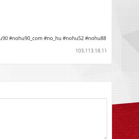
ohu90 #nohu90_com #no_hu #nohu52 #nohu88
103.113.18.11