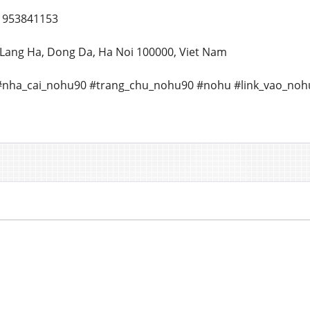
) 953841153
 Lang Ha, Dong Da, Ha Noi 100000, Viet Nam
#nha_cai_nohu90 #trang_chu_nohu90 #nohu #link_vao_n