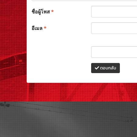
ชื่อผู้โพส
*
อีเมล
*
ตอบกลับ