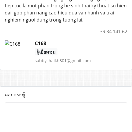
tiep tuc la mot phan trong he sinh thai ky thuat so hien
dai, gop phan nang cao hieu qua van hanh va trai
nghiem nguoi dung trong tuong lai.
39.34.141.62
C168
ผู้เยี่ยมชม
sabbyshaikh301@gmail.com
ตอบกระทู้