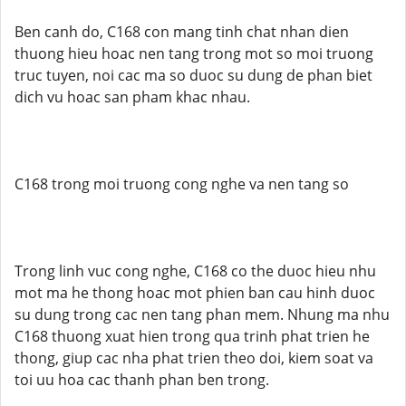
Ben canh do, C168 con mang tinh chat nhan dien
thuong hieu hoac nen tang trong mot so moi truong
truc tuyen, noi cac ma so duoc su dung de phan biet
dich vu hoac san pham khac nhau.
C168 trong moi truong cong nghe va nen tang so
Trong linh vuc cong nghe, C168 co the duoc hieu nhu
mot ma he thong hoac mot phien ban cau hinh duoc
su dung trong cac nen tang phan mem. Nhung ma nhu
C168 thuong xuat hien trong qua trinh phat trien he
thong, giup cac nha phat trien theo doi, kiem soat va
toi uu hoa cac thanh phan ben trong.