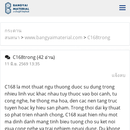
กระดาน
สนทนา
>
www.bangyaimaterial.com
>
C168trong
C168trong
(42 อ่าน)
11 มิ.ย. 2569 13:35
แจ้งลบ
C168 la mot thuat ngu thuong duoc su dung trong
nhieu linh vuc khac nhau tuy thuoc vao boi canh, tu
cong nghe, he thong ma hoa, den cac nen tang truc
tuyen hoac ky hieu san pham. Trong thoi dai ky thuat
so phat trien nhanh chong, C168 xuat hien nhu mot
ma dinh danh mang tinh bieu tuong cho su ket noi
giua cong nghe va trai nghiem nguoi dung. Du khong