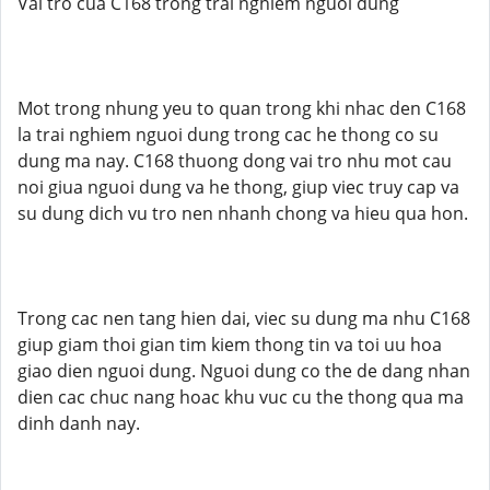
Vai tro cua C168 trong trai nghiem nguoi dung
Mot trong nhung yeu to quan trong khi nhac den C168
la trai nghiem nguoi dung trong cac he thong co su
dung ma nay. C168 thuong dong vai tro nhu mot cau
noi giua nguoi dung va he thong, giup viec truy cap va
su dung dich vu tro nen nhanh chong va hieu qua hon.
Trong cac nen tang hien dai, viec su dung ma nhu C168
giup giam thoi gian tim kiem thong tin va toi uu hoa
giao dien nguoi dung. Nguoi dung co the de dang nhan
dien cac chuc nang hoac khu vuc cu the thong qua ma
dinh danh nay.