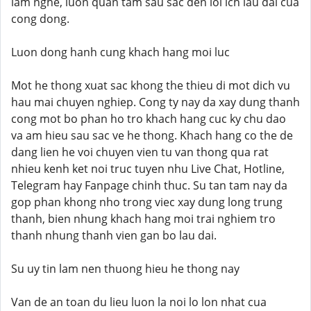
lam nghe, luon quan tam sau sac den loi ich lau dai cua
cong dong.
Luon dong hanh cung khach hang moi luc
Mot he thong xuat sac khong the thieu di mot dich vu
hau mai chuyen nghiep. Cong ty nay da xay dung thanh
cong mot bo phan ho tro khach hang cuc ky chu dao
va am hieu sau sac ve he thong. Khach hang co the de
dang lien he voi chuyen vien tu van thong qua rat
nhieu kenh ket noi truc tuyen nhu Live Chat, Hotline,
Telegram hay Fanpage chinh thuc. Su tan tam nay da
gop phan khong nho trong viec xay dung long trung
thanh, bien nhung khach hang moi trai nghiem tro
thanh nhung thanh vien gan bo lau dai.
Su uy tin lam nen thuong hieu he thong nay
Van de an toan du lieu luon la noi lo lon nhat cua