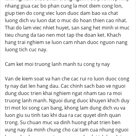
nhang giua cac bo phan cung la mot diem cong lon,
giup tien do cong viec luon duoc dam bao va chat
luong dich vu luon dat o muc do hoan thien cao nhat.
Thai do lam viec nhiet huyet, san sang het minh vi muc
tieu chung da tao nen mot tap the doan ket. Khach
hang trai nghiem se luon cam nhan duoc nguon nang
luong tich cuc nay.
Cam ket moi truong lanh manh tu cong ty nay
Van de kiem soat va han che cac rui ro luon duoc cong
ty nay dat len hang dau. Cac chinh sach bao ve nguoi
dung duoc trien khai nghiem ngat nham tao ra moi
truong lanh manh. Nguoi dung duoc khuyen khich duy
tri mot loi song can bang, khong lam dung dich vu va
luon giu su tinh tao khi dua ra cac quyet dinh quan
trong. Su chuan muc va dinh huong phat trien ben
vung nay da minh chung cho cai tam cua nhung nguoi