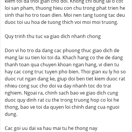
kiem toi da thoi gian cho doi. Khong chi dung lai o cot
loi san pham, thuong hieu con chu trong phat trien he
sinh thai ho tro toan dien. Moi nen tang tuong tac deu
duoc toi uu hoa de tuong thich voi moi moi truong.
Quy trinh thu tuc va giao dich nhanh chong
Don vi ho tro da dang cac phuong thuc giao dich de
mang lai su tien loi toi da. Khach hang co the de dang
thanh toan qua chuyen khoan ngan hang, vi dien tu
hay cac cong truc tuyen pho bien. Thoi gian xu ly ho so
duoc rut ngan dang ke, giup doi ben tiet kiem duoc rat
nhieu cong suc cho doi va day nhanh toc do trai
nghiem. Ngoai ra, chinh sach bao ve giao dich cung
duoc quy dinh rat cu the trong truong hop co loi he
thong, bao ve toi da quyen loi chinh dang cua nguoi
dung.
Cac goi uu dai va hau mai tu he thong nay