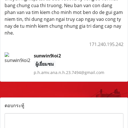
bang chung cua thi truong. Neu ban van con dang
phan van va tim kiem cho minh mot ben do de gui gam
niem tin, thi dung ngan ngai truy cap ngay vao cong ty
nay de tu minh kiem chung nhung gia tri dang cap nay
nhe.
171.240.195.242
sunwin9ioi2
ผู้เยี่ยมชม
p.h.amv.ana.n.h.23.7494@gmail.com
ตอบกระทู้