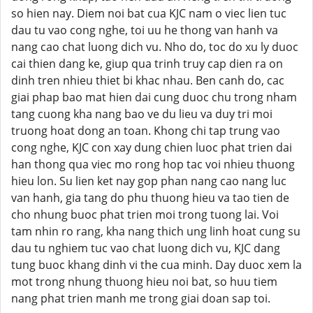
so hien nay. Diem noi bat cua KJC nam o viec lien tuc
dau tu vao cong nghe, toi uu he thong van hanh va
nang cao chat luong dich vu. Nho do, toc do xu ly duoc
cai thien dang ke, giup qua trinh truy cap dien ra on
dinh tren nhieu thiet bi khac nhau. Ben canh do, cac
giai phap bao mat hien dai cung duoc chu trong nham
tang cuong kha nang bao ve du lieu va duy tri moi
truong hoat dong an toan. Khong chi tap trung vao
cong nghe, KJC con xay dung chien luoc phat trien dai
han thong qua viec mo rong hop tac voi nhieu thuong
hieu lon. Su lien ket nay gop phan nang cao nang luc
van hanh, gia tang do phu thuong hieu va tao tien de
cho nhung buoc phat trien moi trong tuong lai. Voi
tam nhin ro rang, kha nang thich ung linh hoat cung su
dau tu nghiem tuc vao chat luong dich vu, KJC dang
tung buoc khang dinh vi the cua minh. Day duoc xem la
mot trong nhung thuong hieu noi bat, so huu tiem
nang phat trien manh me trong giai doan sap toi.