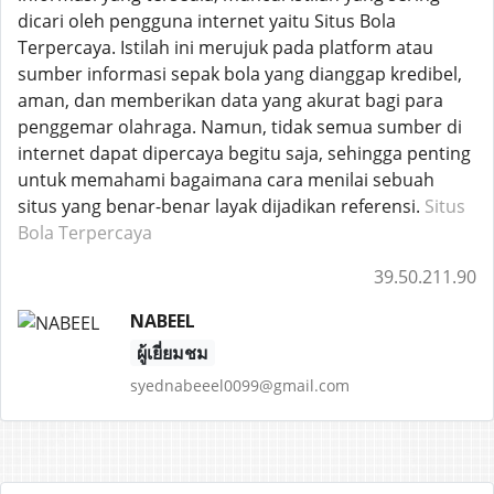
dicari oleh pengguna internet yaitu Situs Bola
Terpercaya. Istilah ini merujuk pada platform atau
sumber informasi sepak bola yang dianggap kredibel,
aman, dan memberikan data yang akurat bagi para
penggemar olahraga. Namun, tidak semua sumber di
internet dapat dipercaya begitu saja, sehingga penting
untuk memahami bagaimana cara menilai sebuah
situs yang benar-benar layak dijadikan referensi.
Situs
Bola Terpercaya
39.50.211.90
NABEEL
ผู้เยี่ยมชม
syednabeeel0099@gmail.com