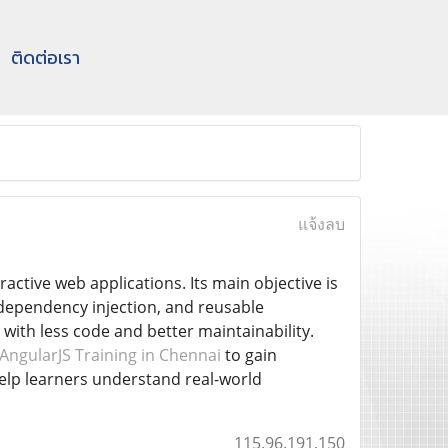
ติดต่อเรา
แจ้งลบ
active web applications. Its main objective is
 dependency injection, and reusable
with less code and better maintainability.
AngularJS Training in Chennai
to gain
elp learners understand real-world
115.96.191.150