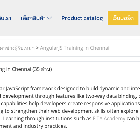
กับเรา
เลือกสินค้า
Product catalog
เว็บบอร์ด
าช่างผู้รับเหมา
>
AngularJS Training in Chennai
ng in Chennai
(35 อ่าน)
ar JavaScript framework designed to build dynamic and inter
nd development through features like two-way data binding,
apabilities help developers create responsive applications 
ng to strengthen their web development skills often explore
e. Learning through institutions such as
FITA Academy
can h
ment and industry practices.