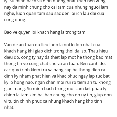
ly. Su minh bach va dinh huong phat trien ben vung
nay da minh chung cho cai tam cua nhung nguoi lam
nghe, luon quan tam sau sac den loi ich lau dai cua
cong dong.
Bao ve quyen loi khach hang la trong tam
Van de an toan du lieu luon la noi lo lon nhat cua
khach hang khi giao dich trong thoi dai so. Thau hieu
dieu do, cong ty nay da thiet lap mot he thong bao mat
thong tin vo cung chat che va an toan. Ben canh do,
cac quy trinh kiem tra va nang cap he thong dien ra
dinh ky nham phat hien va khac phuc ngay lap tuc bat
ky lo hong nao, ngan chan moi rui ro tiem an tu khong
gian mang. Su minh bach trong moi cam ket phap ly
chinh la tam kim bai bao chung cho do uy tin, giup don
vi tu tin chinh phuc ca nhung khach hang kho tinh
nhat.