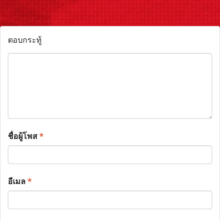
ตอบกระทู้
ชื่อผู้โพส
*
อีเมล
*