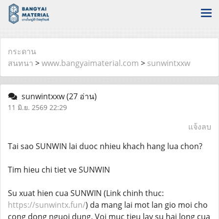
กระดาน
สนทนา
>
www.bangyaimaterial.com
>
sunwintxxw
sunwintxxw
(27 อ่าน)
11 มิ.ย. 2569 22:29
แจ้งลบ
Tai sao SUNWIN lai duoc nhieu khach hang lua chon?
Tim hieu chi tiet ve SUNWIN
Su xuat hien cua SUNWIN (Link chinh thuc:
https://sunwintx.fun/
) da mang lai mot lan gio moi cho
cong dong nguoi dung. Voi muc tieu lay su hai long cua