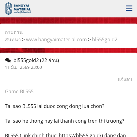
กระดาน
สนทนา
>
www.bangyaimaterial.com
>
bl555gold2
bl555gold2
(22 อ่าน)
11 มิ.ย. 2569 23:00
แจ้งลบ
Game BL555
Tai sao BL555 lai duoc cong dong lua chon?
Tai sao he thong nay lai thanh cong tren thi truong?
BL555 (Link chinh thuc: https://bl555.gold/) dang dan