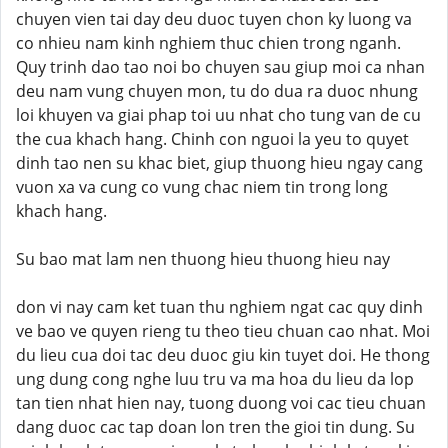
chuyen vien tai day deu duoc tuyen chon ky luong va
co nhieu nam kinh nghiem thuc chien trong nganh.
Quy trinh dao tao noi bo chuyen sau giup moi ca nhan
deu nam vung chuyen mon, tu do dua ra duoc nhung
loi khuyen va giai phap toi uu nhat cho tung van de cu
the cua khach hang. Chinh con nguoi la yeu to quyet
dinh tao nen su khac biet, giup thuong hieu ngay cang
vuon xa va cung co vung chac niem tin trong long
khach hang.
Su bao mat lam nen thuong hieu thuong hieu nay
don vi nay cam ket tuan thu nghiem ngat cac quy dinh
ve bao ve quyen rieng tu theo tieu chuan cao nhat. Moi
du lieu cua doi tac deu duoc giu kin tuyet doi. He thong
ung dung cong nghe luu tru va ma hoa du lieu da lop
tan tien nhat hien nay, tuong duong voi cac tieu chuan
dang duoc cac tap doan lon tren the gioi tin dung. Su