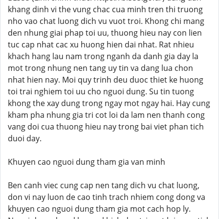
khang dinh vi the vung chac cua minh tren thi truong
nho vao chat luong dich vu vuot troi. Khong chi mang
den nhung giai phap toi uu, thuong hieu nay con lien
tuc cap nhat cac xu huong hien dai nhat. Rat nhieu
khach hang lau nam trong nganh da danh gia day la
mot trong nhung nen tang uy tin va dang lua chon
nhat hien nay. Moi quy trinh deu duoc thiet ke huong
toi trai nghiem toi uu cho nguoi dung. Su tin tuong
khong the xay dung trong ngay mot ngay hai. Hay cung
kham pha nhung gia tri cot loi da lam nen thanh cong
vang doi cua thuong hieu nay trong bai viet phan tich
duoi day.
Khuyen cao nguoi dung tham gia van minh
Ben canh viec cung cap nen tang dich vu chat luong,
don vi nay luon de cao tinh trach nhiem cong dong va
khuyen cao nguoi dung tham gia mot cach hop ly.