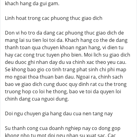
khach hang da gui gam.
Linh hoat trong cac phuong thuc giao dich
Don vi ho tro da dang cac phuong thuc giao dich de
mang lai su tien loi toi da. Khach hang co the de dang
thanh toan qua chuyen khoan ngan hang, vi dien tu
hay cac cong truc tuyen pho bien. Moi lich su giao dich
deu duoc ghi nhan day du va chinh xac theo yeu cau.
Se khong bao gio co tinh trang phat sinh chi phi map
mo ngoai thoa thuan ban dau. Ngoai ra, chinh sach
bao ve giao dich cung duoc quy dinh rat cu the trong
truong hop co loi he thong, bao ve toi da quyen loi
chinh dang cua nguoi dung.
Doi ngu chuyen gia hang dau cua nen tang nay
Su thanh cong cua doanh nghiep nay co dong gop
khong nho tu mot doi ngu nhan su xuat sac. Cac