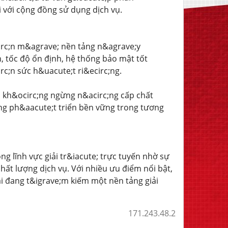
 với cộng đồng sử dụng dịch vụ.
circ;n m&agrave; nền tảng n&agrave;y
, tốc độ ổn định, hệ thống bảo mật tốt
c;n sức h&uacute;t ri&ecirc;ng.
ệc kh&ocirc;ng ngừng n&acirc;ng cấp chất
ng ph&aacute;t triển bền vững trong tương
g lĩnh vực giải tr&iacute; trực tuyến nhờ sự
ất lượng dịch vụ. Với nhiều ưu điểm nổi bật,
 đang t&igrave;m kiếm một nền tảng giải
171.243.48.2