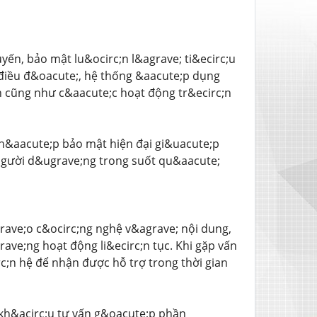
uyến, bảo mật lu&ocirc;n l&agrave; ti&ecirc;u
điều đ&oacute;, hệ thống &aacute;p dụng
;n cũng như c&aacute;c hoạt động tr&ecirc;n
 ph&aacute;p bảo mật hiện đại gi&uacute;p
 người d&ugrave;ng trong suốt qu&aacute;
grave;o c&ocirc;ng nghệ v&agrave; nội dung,
ve;ng hoạt động li&ecirc;n tục. Khi gặp vấn
c;n hệ để nhận được hỗ trợ trong thời gian
g kh&acirc;u tư vấn g&oacute;p phần