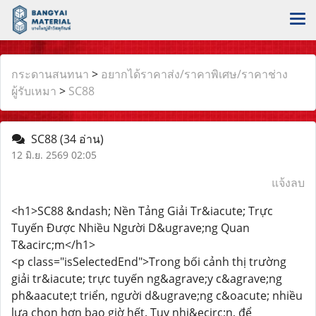
กระดานสนทนา
>
อยากได้ราคาส่ง/ราคาพิเศษ/ราคาช่าง
ผู้รับเหมา
>
SC88
SC88
(34 อ่าน)
12 มิ.ย. 2569 02:05
แจ้งลบ
<h1>SC88 &ndash; Nền Tảng Giải Tr&iacute; Trực
Tuyến Được Nhiều Người D&ugrave;ng Quan
T&acirc;m</h1>
<p class="isSelectedEnd">Trong bối cảnh thị trường
giải tr&iacute; trực tuyến ng&agrave;y c&agrave;ng
ph&aacute;t triển, người d&ugrave;ng c&oacute; nhiều
lựa chọn hơn bao giờ hết. Tuy nhi&ecirc;n, để