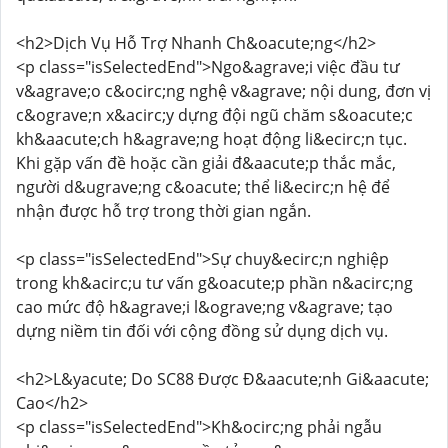
<h2>Dịch Vụ Hỗ Trợ Nhanh Ch&oacute;ng</h2>
<p class="isSelectedEnd">Ngo&agrave;i việc đầu tư
v&agrave;o c&ocirc;ng nghệ v&agrave; nội dung, đơn vị
c&ograve;n x&acirc;y dựng đội ngũ chăm s&oacute;c
kh&aacute;ch h&agrave;ng hoạt động li&ecirc;n tục.
Khi gặp vấn đề hoặc cần giải đ&aacute;p thắc mắc,
người d&ugrave;ng c&oacute; thể li&ecirc;n hệ để
nhận được hỗ trợ trong thời gian ngắn.
<p class="isSelectedEnd">Sự chuy&ecirc;n nghiệp
trong kh&acirc;u tư vấn g&oacute;p phần n&acirc;ng
cao mức độ h&agrave;i l&ograve;ng v&agrave; tạo
dựng niềm tin đối với cộng đồng sử dụng dịch vụ.
<h2>L&yacute; Do SC88 Được Đ&aacute;nh Gi&aacute;
Cao</h2>
<p class="isSelectedEnd">Kh&ocirc;ng phải ngẫu