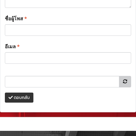
ชื่อผู้โพส
*
อีเมล
*
ตอบกลับ