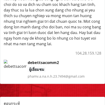
choi do so va dich vu cham soc khach hang tan tinh,
day thuc su la lua chon xung dang cho nhung ai yeu
thich su chuyen nghiep va mong muon tan huong
nhung trai nghiem giai tri dat chuan quoc te. Mot cong
dong lon manh dang cho doi ban, noi ma su cong bang
va tinh giai tri luon duoc dat len hang dau. Hay bat dau
ngay hom nay de khong bo lo nhung co hoi tuyet voi
nhat ma nen tang mang lai.
104.28.159.128
debettsacomm2
ผู้เยี่ยมชม
phamv.a.na.n.h.23.7494@gmail.com
ตอบกระทู้